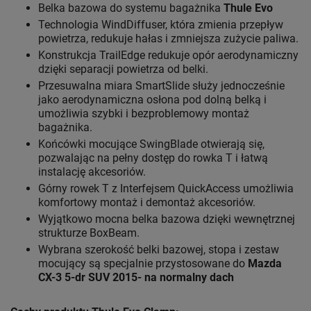
Belka bazowa do systemu bagażnika
Thule Evo
Technologia WindDiffuser, która zmienia przepływ
powietrza, redukuje hałas i zmniejsza zużycie paliwa.
Konstrukcja TrailEdge redukuje opór aerodynamiczny
dzięki separacji powietrza od belki.
Przesuwalna miara SmartSlide służy jednocześnie
jako aerodynamiczna osłona pod dolną belką i
umożliwia szybki i bezproblemowy montaż
bagażnika.
Końcówki mocujące SwingBlade otwierają się,
pozwalając na pełny dostęp do rowka T i łatwą
instalację akcesoriów.
Górny rowek T z Interfejsem QuickAccess umożliwia
komfortowy montaż i demontaż akcesoriów.
Wyjątkowo mocna belka bazowa dzięki wewnętrznej
strukturze BoxBeam.
Wybrana szerokość belki bazowej, stopa i zestaw
mocujący są specjalnie przystosowane do
Mazda
CX-3 5-dr SUV 2015- na normalny dach