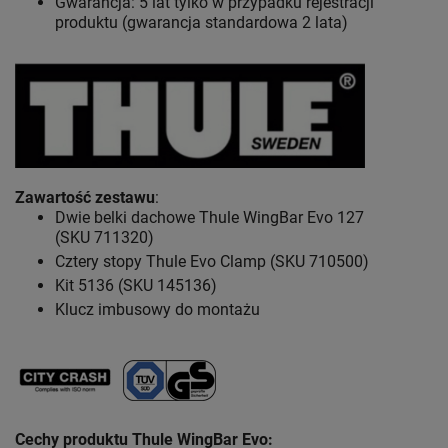
Gwarancja: 5 lat
tylko w przypadku rejestracji
produktu (gwarancja standardowa 2 lata)
Zawartość zestawu
:
Dwie belki dachowe Thule WingBar Evo 127
(SKU 711320)
Cztery stopy Thule Evo Clamp (SKU 710500)
Kit 5136 (SKU 145136)
Klucz imbusowy do montażu
Cechy produktu Thule WingBar Evo
: