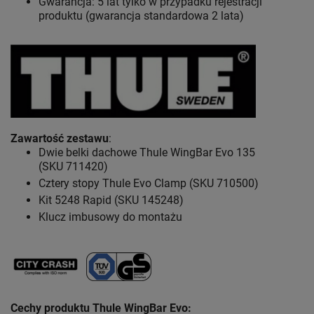
Gwarancja: 5 lat
tylko w przypadku rejestracji
produktu (gwarancja standardowa 2 lata)
Zawartość zestawu
:
Dwie belki dachowe Thule WingBar Evo 135
(SKU 711420)
Cztery stopy Thule Evo Clamp (SKU 710500)
Kit 5248 Rapid (SKU 145248)
Klucz imbusowy do montażu
Cechy produktu Thule WingBar Evo
: