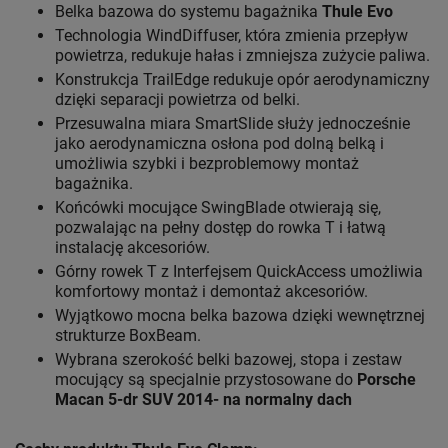
Belka bazowa do systemu bagażnika
Thule Evo
Technologia WindDiffuser, która zmienia przepływ
powietrza, redukuje hałas i zmniejsza zużycie paliwa.
Konstrukcja TrailEdge redukuje opór aerodynamiczny
dzięki separacji powietrza od belki.
Przesuwalna miara SmartSlide służy jednocześnie
jako aerodynamiczna osłona pod dolną belką i
umożliwia szybki i bezproblemowy montaż
bagażnika.
Końcówki mocujące SwingBlade otwierają się,
pozwalając na pełny dostęp do rowka T i łatwą
instalację akcesoriów.
Górny rowek T z Interfejsem QuickAccess umożliwia
komfortowy montaż i demontaż akcesoriów.
Wyjątkowo mocna belka bazowa dzięki wewnętrznej
strukturze BoxBeam.
Wybrana szerokość belki bazowej, stopa i zestaw
mocujący są specjalnie przystosowane do
Porsche
Macan 5-dr SUV 2014- na normalny dach