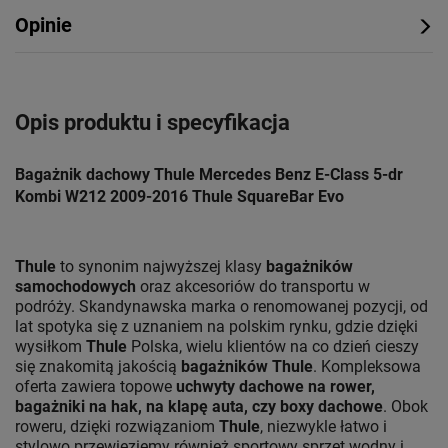
Opinie
Opis produktu i specyfikacja
Bagażnik dachowy Thule Mercedes Benz E-Class 5-dr
Kombi W212 2009-2016 Thule SquareBar Evo
Thule
to synonim najwyższej klasy
bagażników
samochodowych
oraz akcesoriów do transportu w
podróży. Skandynawska marka o renomowanej pozycji, od
lat spotyka się z uznaniem na polskim rynku, gdzie dzięki
wysiłkom
Thule
Polska, wielu klientów na co dzień cieszy
się znakomitą jakością
bagażników Thule
. Kompleksowa
oferta zawiera topowe
uchwyty dachowe na rower,
bagażniki na hak, na klapę auta, czy boxy dachowe
. Obok
roweru, dzięki rozwiązaniom
Thule
, niezwykle łatwo i
stylowo przewieziemy również sportowy sprzęt wodny i