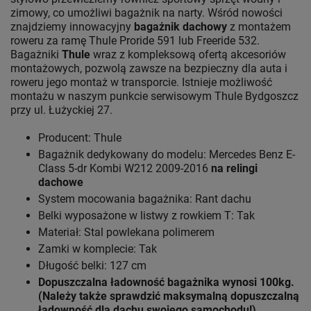
zimowy, co umożliwi bagażnik na narty. Wśród nowości
znajdziemy innowacyjny
bagażnik dachowy
z montażem
roweru za ramę Thule Proride 591 lub Freeride 532.
Bagażniki
Thule
wraz z kompleksową ofertą akcesoriów
montażowych, pozwolą zawsze na bezpieczny dla auta i
roweru jego montaż w transporcie. Istnieje możliwość
montażu w naszym punkcie serwisowym Thule Bydgoszcz
przy ul. Łużyckiej 27.
Producent: Thule
Bagażnik dedykowany do modelu: Mercedes Benz E-
Class 5-dr Kombi W212 2009-2016
na relingi
dachowe
System mocowania bagażnika: Rant dachu
Belki wyposażone w listwy z rowkiem T: Tak
Materiał: Stal powlekana polimerem
Zamki w komplecie: Tak
Długość belki: 127 cm
Dopuszczalna ładowność bagażnika wynosi 100kg.
(Należy także sprawdzić maksymalną dopuszczalną
ładowność dla dachu swojego samochodu!)