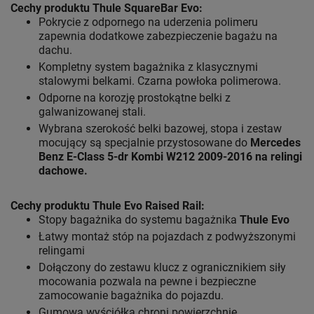
Cechy produktu Thule SquareBar Evo:
Pokrycie z odpornego na uderzenia polimeru
zapewnia dodatkowe zabezpieczenie bagażu na
dachu.
Kompletny system bagażnika z klasycznymi
stalowymi belkami. Czarna powłoka polimerowa.
Odporne na korozję prostokątne belki z
galwanizowanej stali.
Wybrana szerokość belki bazowej, stopa i zestaw
mocujący są specjalnie przystosowane do
Mercedes
Benz E-Class 5-dr Kombi W212 2009-2016 na relingi
dachowe.
Cechy produktu
Thule Evo Raised Rail:
Stopy bagażnika do systemu bagażnika
Thule Evo
Łatwy montaż stóp na pojazdach z podwyższonymi
relingami
Dołączony do zestawu klucz z ogranicznikiem siły
mocowania pozwala na pewne i bezpieczne
zamocowanie bagażnika do pojazdu.
Gumowa wyściółka chroni powierzchnię