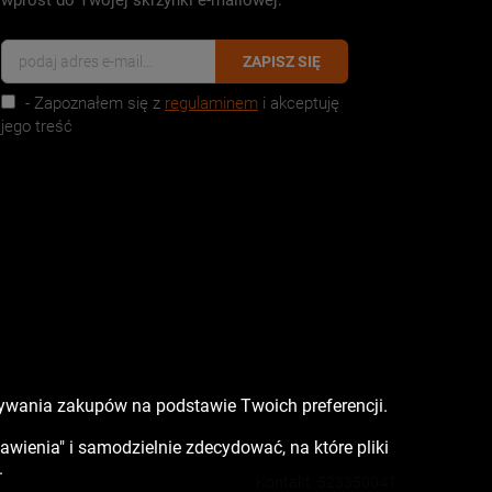
wprost do Twojej skrzynki e-mailowej:
ZAPISZ SIĘ
- Zapoznałem się z
regulaminem
i akceptuję
jego treść
nywania zakupów na podstawie Twoich preferencji.
tawienia" i samodzielnie zdecydować, na które pliki
.
Kontakt:
523350041