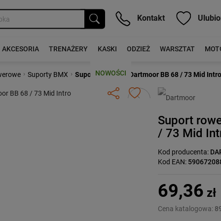
Kontakt
Ulubio
AKCESORIA
TRENAŻERY
KASKI
ODZIEŻ
WARSZTAT
MOT
NOWOŚCI
›
›
werowe
Suporty BMX
Suport rowerowy Dartmoor BB 68 / 73 Mid Intr
Następny
Suport row
/ 73 Mid Int
Kod producenta:
DA
Kod EAN:
59067208
69,36
zł
Cena katalogowa:
89