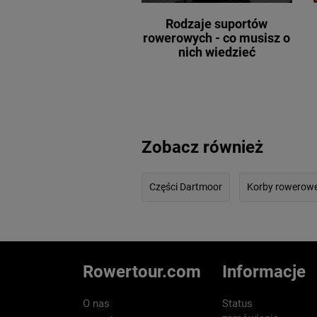
Rodzaje suportów
rowerowych - co musisz o
nich wiedzieć
Zobacz również
Części Dartmoor
Korby rowerow
Rowertour.com
Informacje
O nas
Status