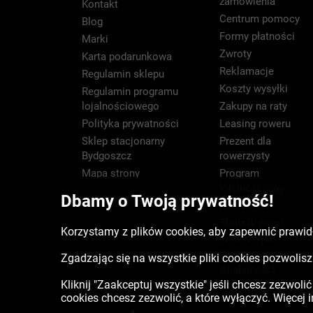
zamówienia
Kontakt
Centrum pomocy
Blog
Formy płatności
Marki
Zwroty
Karta podarunkowa
Reklamacje
Regulamin sklepu
Koszty wysyłki
Regulamin programu
lojalnościowego
Zakupy na raty
Polityka prywatności
Leasing roweru
Sklep stacjonarny
Prezent dla
Bydgoszcz
rowerzysty
Mapa strony
Program
lojalnościowy
Dbamy o Twoją prywatność!
Newsletter
Słownik pojęć
Korzystamy z plików cookies, aby zapewnić prawidł
rowerowych
Zasięg
Zgadzając się na wszystkie pliki cookies pozwoli
działalności
Kliknij "Zaakceptuj wszystkie" jeśli chcesz zezwoli
cookies chcesz zezwolić, a które wyłączyć. Więcej