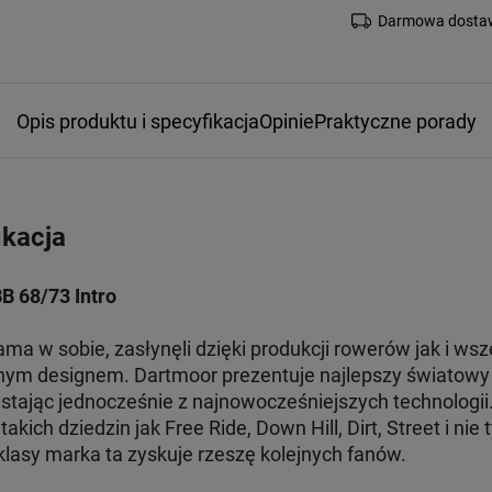
Darmowa dostaw
Opis produktu i specyfikacja
Opinie
Praktyczne porady
ikacja
B 68/73 Intro
ama w sobie, zasłynęli dzięki produkcji rowerów jak i ws
etnym designem. Dartmoor prezentuje najlepszy światow
zystając jednocześnie z najnowocześniejszych technologii
kich dziedzin jak Free Ride, Down Hill, Dirt, Street i nie t
lasy marka ta zyskuje rzeszę kolejnych fanów.