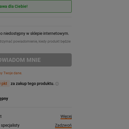
wa dla Ciebie!
wo niedostępny w sklepie internetowym.
 otrzymać powiadomienie, kiedy produkt będzie
OWIADOM MNIE
my Twoje dane.
 pkt
za zakup tego produktu.
tępny
Więcej
t
Zadzwoń
pecjalisty