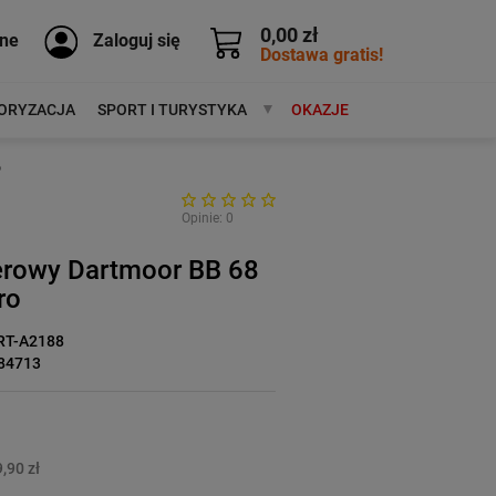
0,00 zł
ne
Zaloguj się
Dostawa gratis!
ORYZACJA
SPORT I TURYSTYKA
MARKI
OKAZJE
o
Opinie: 0
erowy Dartmoor BB 68
ro
RT-A2188
84713
,90 zł