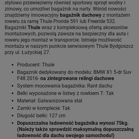
stylowo przewieziemy również sportowy sprzęt wodny i
zimowy, co umożliwi bagażnik na narty. Wśród nowości
znajdziemy innowacyjny
bagażnik dachowy
z montażem
roweru za ramę Thule Proride 591 lub Freeride 532.
Bagażniki
Thule
wraz z kompleksową ofertą akcesoriów
montażowych, pozwolą zawsze na bezpieczny dla auta i
roweru jego montaż w transporcie. Istnieje możliwość
montażu w naszym punkcie serwisowym Thule Bydgoszcz
przy ul. Łużyckiej 27.
Producent: Thule
Bagaznik dedykowany do modelu: BMW X1 5-dr Suv
F48 2016-
na zintegrowane relingi dachowe
System mocowania bagażnika: Rant dachu
Belki wyposażone w listwy z rowkiem T: Tak
Materiał: Galwanizowana stal
Zamki w komplecie: Tak
Długość belki: 127 cm
Dopuszczalna ładowność bagażnika wynosi 75kg.
(Należy także sprawdzić maksymalną dopuszczalną
ładowność dla dachu swojego samochodu!)