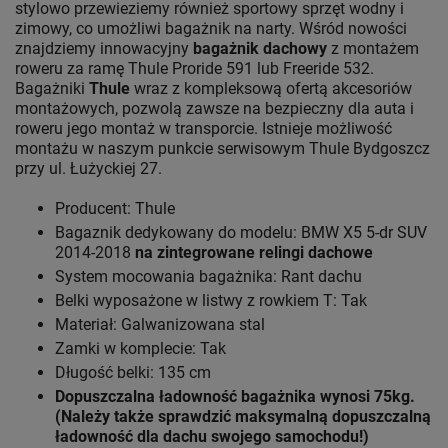
stylowo przewieziemy również sportowy sprzęt wodny i
zimowy, co umożliwi bagażnik na narty. Wśród nowości
znajdziemy innowacyjny
bagażnik dachowy
z montażem
roweru za ramę Thule Proride 591 lub Freeride 532.
Bagażniki
Thule
wraz z kompleksową ofertą akcesoriów
montażowych, pozwolą zawsze na bezpieczny dla auta i
roweru jego montaż w transporcie. Istnieje możliwość
montażu w naszym punkcie serwisowym Thule Bydgoszcz
przy ul. Łużyckiej 27.
Producent: Thule
Bagaznik dedykowany do modelu: BMW X5 5-dr SUV
2014-2018
na zintegrowane relingi dachowe
System mocowania bagażnika: Rant dachu
Belki wyposażone w listwy z rowkiem T: Tak
Materiał: Galwanizowana stal
Zamki w komplecie: Tak
Długość belki: 135 cm
Dopuszczalna ładowność bagażnika wynosi 75kg.
(Należy także sprawdzić maksymalną dopuszczalną
ładowność dla dachu swojego samochodu!)