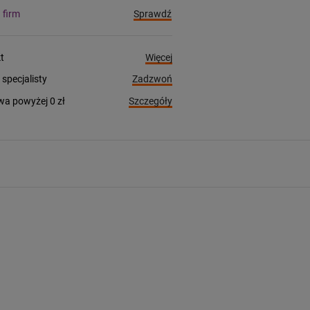
Sprawdź
a firm
Więcej
t
Zadzwoń
pecjalisty
Szczegóły
a powyżej 0 zł