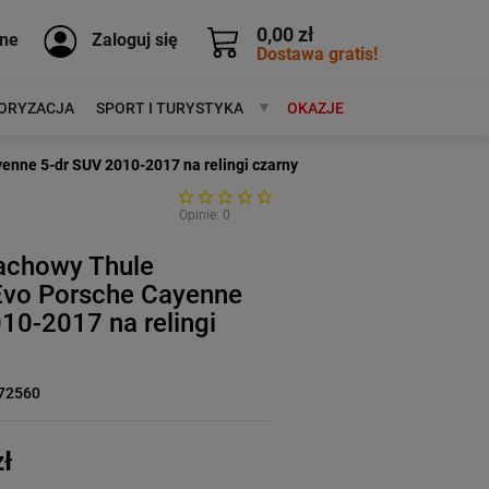
0,00 zł
ne
Zaloguj się
Dostawa gratis!
ORYZACJA
SPORT I TURYSTYKA
MARKI
OKAZJE
nne 5-dr SUV 2010-2017 na relingi czarny
Opinie: 0
achowy Thule
Evo Porsche Cayenne
10-2017 na relingi
72560
ł