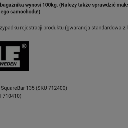
bagażnika wynosi 100kg. (Należy także sprawdzić ma
jego samochodu!)
rzypadku rejestracji produktu (gwarancja standardowa 2 l
 SquareBar 135 (SKU 712400)
U 710410)