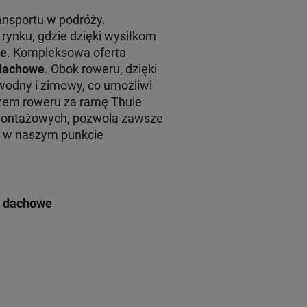
ansportu w podróży.
rynku, gdzie dzięki wysiłkom
le
. Kompleksowa oferta
 dachowe
. Obok roweru, dzięki
wodny i zimowy, co umożliwi
em roweru za ramę Thule
montażowych, pozwolą zawsze
żu w naszym punkcie
i dachowe