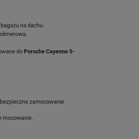
 bagażu na dachu.
polimerowa.
osowane do
Porsche Cayenne 5-
i bezpieczne zamocowanie
re mocowanie.