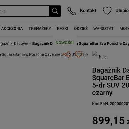
Kontakt
Ulubio
AKCESORIA
TRENAŻERY
KASKI
ODZIEŻ
WARSZTAT
MOT
NOWOŚCI
›
gażniki bazowe
Bagażnik Dachowy Thule SquareBar Evo Porsche Caye
Następny
Bagażnik D
SquareBar 
5-dr SUV 20
czarny
Kod EAN:
20000020
899,15
z