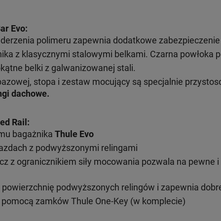
ar Evo:
uderzenia polimeru zapewnia dodatkowe zabezpieczenie
ka z klasycznymi stalowymi belkami. Czarna powłoka 
kątne belki z galwanizowanej stali.
bazowej, stopa i zestaw mocujący są specjalnie przyst
ngi dachowe.
ed Rail:
emu bagażnika
Thule Evo
jazdach z podwyższonymi relingami
cz z ogranicznikiem siły mocowania pozwala na pewne 
 powierzchnię podwyższonych relingów i zapewnia dob
 pomocą zamków Thule One-Key (w komplecie)