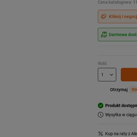
Cena katalogowa:
1
Kliknij i negoc
Darmowa dosta
Ilość
Otrzymaj
90
Produkt dostęp
Wysyłka w ciągu
Kup na raty z Al