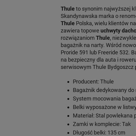
Thule
to synonim najwyższej k
Skandynawska marka o renomowa
Thule
Polska, wielu klientów na
zawiera topowe
uchwyty dacho
rozwiązaniom
Thule
, niezwykl
bagażnik na narty. Wśród now
Proride 591 lub Freeride 532. 
na bezpieczny dla auta i rowe
serwisowym Thule Bydgoszcz pr
Producent: Thule
Bagażnik dedykowany do 
System mocowania bagażn
Belki wyposażone w listwy
Materiał: Stal powlekana
Zamki w komplecie: Tak
Długość belki: 135 cm