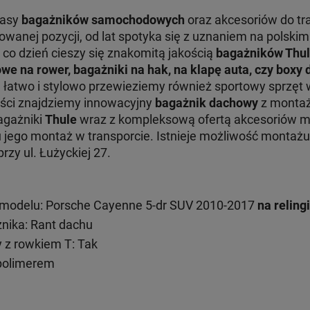
lasy
bagażników samochodowych
oraz akcesoriów do tr
nej pozycji, od lat spotyka się z uznaniem na polskim 
 co dzień cieszy się znakomitą jakością
bagażników Thu
we na rower, bagażniki na hak, na klapę auta, czy boxy
e łatwo i stylowo przewieziemy również sportowy sprzęt 
ości znajdziemy innowacyjny
bagażnik dachowy
z montaż
Bagażniki
Thule
wraz z kompleksową ofertą akcesoriów 
ru jego montaż w transporcie. Istnieje możliwość monta
zy ul. Łużyckiej 27.
modelu: Porsche Cayenne 5-dr SUV 2010-2017
na reling
ika: Rant dachu
 z rowkiem T: Tak
 polimerem