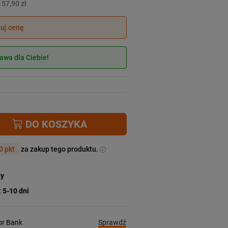
157,90 zł
juj cenę
wa dla Ciebie!
DO KOSZYKA
0 pkt
za zakup tego produktu.
ny
:
5-10 dni
Sprawdź
ior Bank