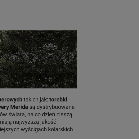
werowych
takich jak:
torebki
ery Merida
są dystrybuowane
zów świata, na co dzień cieszą
wniają najwyższą jakość
iejszych wyścigach kolarskich