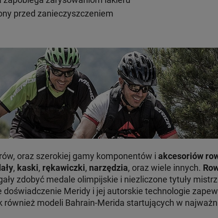
ony przed zanieczyszczeniem
rów, oraz szerokiej gamy komponentów i
akcesoriów ro
ały
,
kaski
,
rękawiczki
,
narzędzia
, oraz wiele innych.
Row
ły zdobyć medale olimpijskie i niezliczone tytuły mistr
e doświadczenie Meridy i jej autorskie technologie zape
k również modeli Bahrain-Merida startujących w najważn