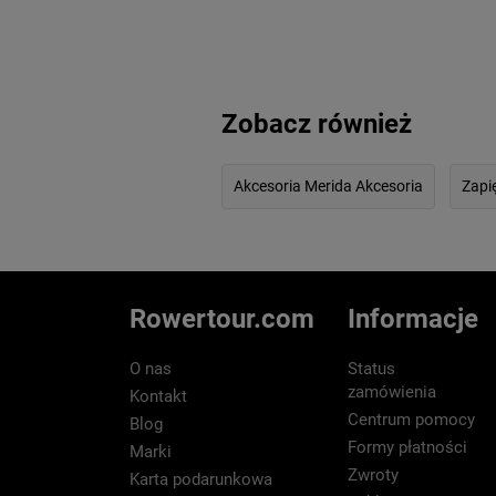
Zobacz również
Akcesoria Merida Akcesoria
Zapi
Rowertour.com
Informacje
O nas
Status
zamówienia
Kontakt
Centrum pomocy
Blog
Formy płatności
Marki
Zwroty
Karta podarunkowa