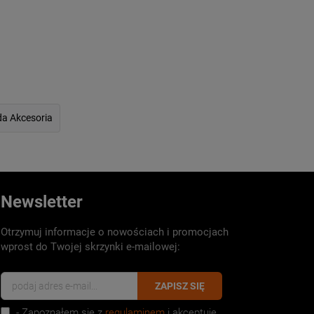
da Akcesoria
Newsletter
Otrzymuj informacje o nowościach i promocjach
wprost do Twojej skrzynki e-mailowej:
ZAPISZ SIĘ
- Zapoznałem się z
regulaminem
i akceptuję