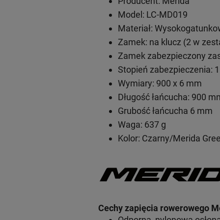
Producent: Merida
Model: LC-MD019
Materiał: Wysokogatunkow
Zamek: na klucz (2 w zest
Zamek zabezpieczony za
Stopień zabezpieczenia: 
Wymiary: 900 x 6 mm
Długość łańcucha: 900 m
Grubość łańcucha 6 mm
Waga: 637 g
Kolor: Czarny/Merida Gre
Cechy zapięcia rowerowego M
Odporna, nylonowa osłona