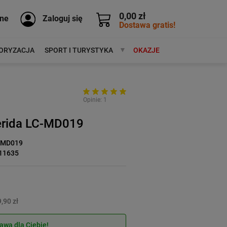
0,00 zł
ne
Zaloguj się
Dostawa gratis!
ORYZACJA
SPORT I TURYSTYKA
MARKI
OKAZJE
Opinie: 1
rida LC-MD019
-MD019
11635
,90 zł
wa dla Ciebie!