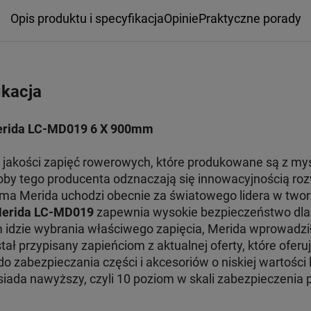
Opis produktu i specyfikacja
Opinie
Praktyczne porady
ikacja
erida LC-MD019 6 X 900mm
j jakości zapięć rowerowych, które produkowane są z m
y tego producenta odznaczają się innowacyjnością roz
rma Merida uchodzi obecnie za światowego lidera w two
erida LC-MD019
zapewnia wysokie bezpieczeństwo dla
m idzie wybrania właściwego zapięcia, Merida wprowadzi
tał przypisany zapieńciom z aktualnej oferty, które ofer
o zabezpieczania części i akcesoriów o niskiej wartości 
iada nawyższy, czyli 10 poziom w skali zabezpieczenia 