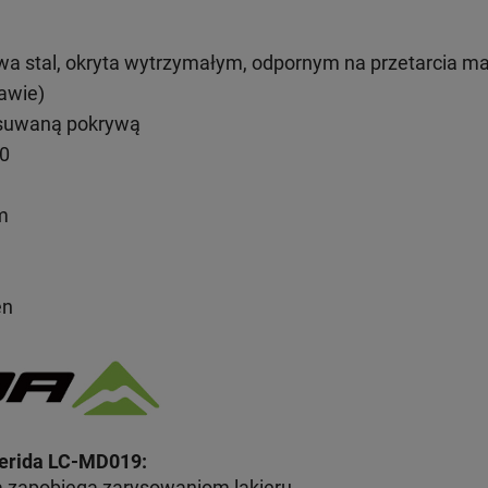
a stal, okryta wytrzymałym, odpornym na przetarcia m
awie)
suwaną pokrywą
10
m
en
erida LC-MD019:
 zapobiega zarysowaniom lakieru