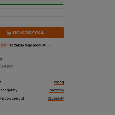
DO KOSZYKA
 pkt
za zakup tego produktu.
ny
:
5-10 dni
Więcej
t
Zadzwoń
pecjalisty
Szczegóły
a powyżej 0 zł