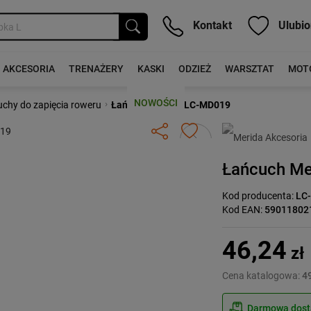
Kontakt
Ulubio
AKCESORIA
TRENAŻERY
KASKI
ODZIEŻ
WARSZTAT
MOT
NOWOŚCI
›
chy do zapięcia roweru
Łańcuch Merida LC-MD019
Następny
Łańcuch Me
Kod producenta:
LC
Kod EAN:
59011802
46,24
zł
Cena katalogowa:
49
Darmowa dosta