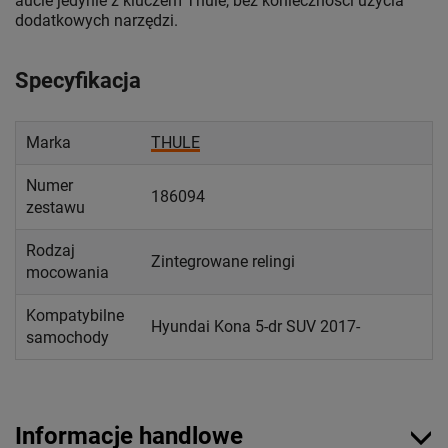
aucie jedynie z kluczem Thule, bez konieczności użycia
dodatkowych narzędzi.
Specyfikacja
Marka
THULE
Numer
186094
zestawu
Rodzaj
Zintegrowane relingi
mocowania
Kompatybilne
Hyundai Kona 5-dr SUV 2017-
samochody
Informacje handlowe