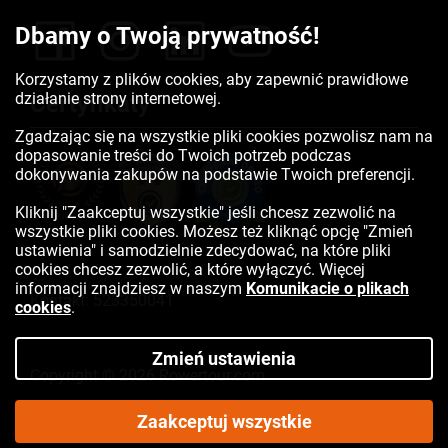
Dbamy o Twoją prywatność!
Korzystamy z plików cookies, aby zapewnić prawidłowe
działanie strony internetowej.
Certyfikaty
Zgadzając się na wszystkie pliki cookies pozwolisz nam na
dopasowanie treści do Twoich potrzeb podczas
dokonywania zakupów na podstawie Twoich preferencji.
Kliknij "Zaakceptuj wszystkie" jeśli chcesz zezwolić na
wszystkie pliki cookies. Możesz też kliknąć opcję "Zmień
ustawienia" i samodzielnie zdecydować, na które pliki
cookies chcesz zezwolić, a które wyłączyć. Więcej
informacji znajdziesz w naszym
Komunikacie o plikach
Kontakt:
523350041
cookies
.
Zmień ustawienia
Copyright © 2026 Rowertour.com
Internetowy sklep rowerowy
Zaakceptuj wszystkie