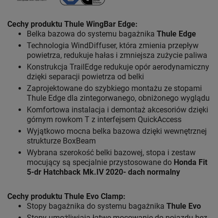
Cechy produktu Thule WingBar Edge
:
Belka bazowa do systemu bagażnika
Thule Edge
Technologia WindDiffuser, która zmienia przepływ
powietrza, redukuje hałas i zmniejsza zużycie paliwa
Konstrukcja TrailEdge redukuje opór aerodynamiczny
dzięki separacji powietrza od belki
Zaprojektowane do szybkiego montażu ze stopami
Thule Edge dla zintegorwanego, obniżonego wyglądu
Komfortowa instalacja i demontaż akcesoriów dzięki
górnym rowkom T z interfejsem QuickAccess
Wyjątkowo mocna belka bazowa dzięki wewnętrznej
strukturze BoxBeam
Wybrana szerokość belki bazowej, stopa i zestaw
mocujący są specjalnie przystosowane do
Honda Fit
5-dr Hatchback Mk.IV 2020-
dach normalny
Cechy produktu Thule Evo Clamp:
Stopy bagażnika do systemu bagażnika
Thule Evo
Stopy umożliwiają łatwe mocowanie do pojazdu bez