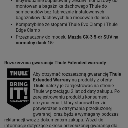
Indywidualnie dopasowany zestaw montażowy do
montowania bagażnika dachowego Thule do
samochodów bez fabrycznie instalowanych
bagażników dachowych lub mocowań do nich.
Kompatybilne ze stopami Thule Evo Clamp i Thule
Edge Clamp
Przeznaczony do modelu
Mazda CX-3 5-dr SUV na
normalny dach 15-
Rozszerzona gwarancja Thule Extended warranty
Aby otrzymać rozszerzoną gwarancję
Thule
Extended Warrany
na produkty z oferty
Thule
należy je zarejestrować na stronie
Thule w przeciągu 2 lat od daty zakupu. Po
zarejestrowaniu produktu konsument
otrzyma email, który stanowił będzie
potwierdzenie otrzymania przedłużonej
gwarancji oraz będzie wymagany podczas
reklamacji wraz z dokumentem zakupu. Wszelkie
informacje dotyczące okresu przedłużonej gwarancji dla