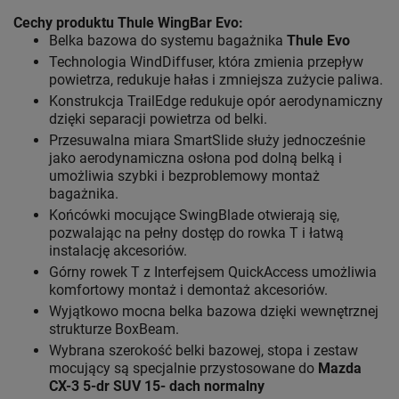
Cechy produktu Thule WingBar Evo
:
Belka bazowa do systemu bagażnika
Thule Evo
Technologia WindDiffuser, która zmienia przepływ
powietrza, redukuje hałas i zmniejsza zużycie paliwa.
Konstrukcja TrailEdge redukuje opór aerodynamiczny
dzięki separacji powietrza od belki.
Przesuwalna miara SmartSlide służy jednocześnie
jako aerodynamiczna osłona pod dolną belką i
umożliwia szybki i bezproblemowy montaż
bagażnika.
Końcówki mocujące SwingBlade otwierają się,
pozwalając na pełny dostęp do rowka T i łatwą
instalację akcesoriów.
Górny rowek T z Interfejsem QuickAccess umożliwia
komfortowy montaż i demontaż akcesoriów.
Wyjątkowo mocna belka bazowa dzięki wewnętrznej
strukturze BoxBeam.
Wybrana szerokość belki bazowej, stopa i zestaw
mocujący są specjalnie przystosowane do
Mazda
CX-3 5-dr SUV 15- dach normalny