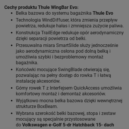
Cechy produktu Thule WingBar Evo
:
Belka bazowa do systemu bagażnika
Thule Evo
Technologia WindDiffuser, która zmienia przepływ
powietrza, redukuje hałas i zmniejsza zużycie paliwa.
Konstrukcja TrailEdge redukuje opór aerodynamiczny
dzięki separacji powietrza od belki.
Przesuwalna miara SmartSlide służy jednocześnie
jako aerodynamiczna osłona pod dolną belką i
umożliwia szybki i bezproblemowy montaż
bagażnika.
Końcówki mocujące SwingBlade otwierają się,
pozwalając na pełny dostęp do rowka T i łatwą
instalację akcesoriów.
Górny rowek T z Interfejsem QuickAccess umożliwia
komfortowy montaż i demontaż akcesoriów.
Wyjątkowo mocna belka bazowa dzięki wewnętrznej
strukturze BoxBeam.
Wybrana szerokość belki bazowej, stopa i zestaw
mocujący są specjalnie przystosowane
do
Volkswagen e-Golf 5-dr Hatchback 15- dach