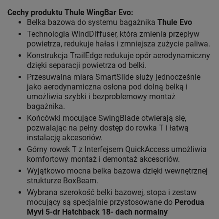
Cechy produktu Thule WingBar Evo
:
Belka bazowa do systemu bagażnika
Thule Evo
Technologia WindDiffuser, która zmienia przepływ
powietrza, redukuje hałas i zmniejsza zużycie paliwa.
Konstrukcja TrailEdge redukuje opór aerodynamiczny
dzięki separacji powietrza od belki.
Przesuwalna miara SmartSlide służy jednocześnie
jako aerodynamiczna osłona pod dolną belką i
umożliwia szybki i bezproblemowy montaż
bagażnika.
Końcówki mocujące SwingBlade otwierają się,
pozwalając na pełny dostęp do rowka T i łatwą
instalację akcesoriów.
Górny rowek T z Interfejsem QuickAccess umożliwia
komfortowy montaż i demontaż akcesoriów.
Wyjątkowo mocna belka bazowa dzięki wewnętrznej
strukturze BoxBeam.
Wybrana szerokość belki bazowej, stopa i zestaw
mocujący są specjalnie przystosowane do
Perodua
Myvi 5-dr Hatchback 18- dach normalny