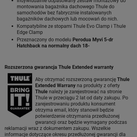
Indywidualnie dopasowany zestaw montażowy do
montowania bagażnika dachowego Thule do
samochodów bez fabrycznie instalowanych
bagażników dachowych lub mocowań do nich.
Kompatybilne ze stopami Thule Evo Clamp i Thule
Edge Clamp
Przeznaczony do modelu
Perodua Myvi 5-dr
Hatchback na normalny dach 18-
Rozszerzona gwarancja Thule Extended warranty
Aby otrzymać rozszerzoną gwarancję
Thule
Extended Warrany
na produkty z oferty
Thule
należy je zarejestrować na stronie
Thule w przeciągu 2 lat od daty zakupu. Po
zarejestrowaniu produktu konsument
otrzyma email, który stanowił będzie
potwierdzenie otrzymania przedłużonej
gwarancji oraz będzie wymagany podczas
reklamacji wraz z dokumentem zakupu. Wszelkie
informacje dotyczące okresu przedłużonej gwarancji dla