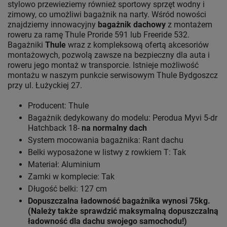
stylowo przewieziemy również sportowy sprzęt wodny i
zimowy, co umożliwi bagażnik na narty. Wśród nowości
znajdziemy innowacyjny
bagażnik dachowy
z montażem
roweru za ramę Thule Proride 591 lub Freeride 532.
Bagażniki
Thule
wraz z kompleksową ofertą akcesoriów
montażowych, pozwolą zawsze na bezpieczny dla auta i
roweru jego montaż w transporcie. Istnieje możliwość
montażu w naszym punkcie serwisowym Thule Bydgoszcz
przy ul. Łużyckiej 27.
Producent: Thule
Bagażnik dedykowany do modelu: Perodua Myvi 5-dr
Hatchback 18-
na normalny dach
System mocowania bagażnika: Rant dachu
Belki wyposażone w listwy z rowkiem T: Tak
Materiał: Aluminium
Zamki w komplecie: Tak
Długość belki: 127 cm
Dopuszczalna ładowność bagażnika wynosi 75kg.
(Należy także sprawdzić maksymalną dopuszczalną
ładowność dla dachu swojego samochodu!)