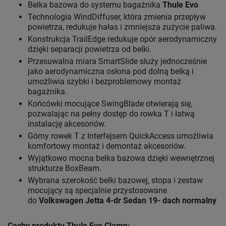
Belka bazowa do systemu bagażnika
Thule Evo
Technologia WindDiffuser, która zmienia przepływ
powietrza, redukuje hałas i zmniejsza zużycie paliwa.
Konstrukcja TrailEdge redukuje opór aerodynamiczny
dzięki separacji powietrza od belki.
Przesuwalna miara SmartSlide służy jednocześnie
jako aerodynamiczna osłona pod dolną belką i
umożliwia szybki i bezproblemowy montaż
bagażnika.
Końcówki mocujące SwingBlade otwierają się,
pozwalając na pełny dostęp do rowka T i łatwą
instalację akcesoriów.
Górny rowek T z Interfejsem QuickAccess umożliwia
komfortowy montaż i demontaż akcesoriów.
Wyjątkowo mocna belka bazowa dzięki wewnętrznej
strukturze BoxBeam.
Wybrana szerokość belki bazowej, stopa i zestaw
mocujący są specjalnie przystosowane
do
Volkswagen Jetta 4-dr Sedan 19- dach normalny
Cechy produktu Thule Evo Clamp: