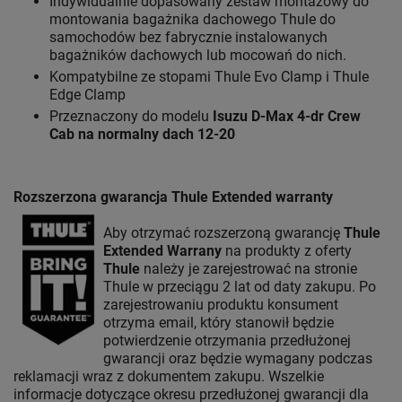
Indywidualnie dopasowany zestaw montażowy do
montowania bagażnika dachowego Thule do
samochodów bez fabrycznie instalowanych
bagażników dachowych lub mocowań do nich.
Kompatybilne ze stopami Thule Evo Clamp i Thule
Edge Clamp
Przeznaczony do modelu
Isuzu D-Max 4-dr Crew
Cab na normalny dach 12-20
Rozszerzona gwarancja Thule Extended warranty
Aby otrzymać rozszerzoną gwarancję
Thule
Extended Warrany
na produkty z oferty
Thule
należy je zarejestrować na stronie
Thule w przeciągu 2 lat od daty zakupu. Po
zarejestrowaniu produktu konsument
otrzyma email, który stanowił będzie
potwierdzenie otrzymania przedłużonej
gwarancji oraz będzie wymagany podczas
reklamacji wraz z dokumentem zakupu. Wszelkie
informacje dotyczące okresu przedłużonej gwarancji dla