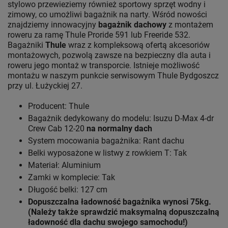
stylowo przewieziemy również sportowy sprzęt wodny i
zimowy, co umożliwi bagażnik na narty. Wśród nowości
znajdziemy innowacyjny
bagażnik dachowy
z montażem
roweru za ramę Thule Proride 591 lub Freeride 532.
Bagażniki
Thule
wraz z kompleksową ofertą akcesoriów
montażowych, pozwolą zawsze na bezpieczny dla auta i
roweru jego montaż w transporcie. Istnieje możliwość
montażu w naszym punkcie serwisowym Thule Bydgoszcz
przy ul. Łużyckiej 27.
Producent: Thule
Bagażnik dedykowany do modelu: Isuzu D-Max 4-dr
Crew Cab 12-20
na normalny dach
System mocowania bagażnika: Rant dachu
Belki wyposażone w listwy z rowkiem T: Tak
Materiał: Aluminium
Zamki w komplecie: Tak
Długość belki: 127 cm
Dopuszczalna ładowność bagażnika wynosi 75kg.
(Należy także sprawdzić maksymalną dopuszczalną
ładowność dla dachu swojego samochodu!)