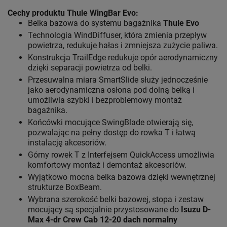
Cechy produktu Thule WingBar Evo
:
Belka bazowa do systemu bagażnika
Thule Evo
Technologia WindDiffuser, która zmienia przepływ
powietrza, redukuje hałas i zmniejsza zużycie paliwa.
Konstrukcja TrailEdge redukuje opór aerodynamiczny
dzięki separacji powietrza od belki.
Przesuwalna miara SmartSlide służy jednocześnie
jako aerodynamiczna osłona pod dolną belką i
umożliwia szybki i bezproblemowy montaż
bagażnika.
Końcówki mocujące SwingBlade otwierają się,
pozwalając na pełny dostęp do rowka T i łatwą
instalację akcesoriów.
Górny rowek T z Interfejsem QuickAccess umożliwia
komfortowy montaż i demontaż akcesoriów.
Wyjątkowo mocna belka bazowa dzięki wewnętrznej
strukturze BoxBeam.
Wybrana szerokość belki bazowej, stopa i zestaw
mocujący są specjalnie przystosowane do
Isuzu D-
Max 4-dr Crew Cab 12-20 dach normalny