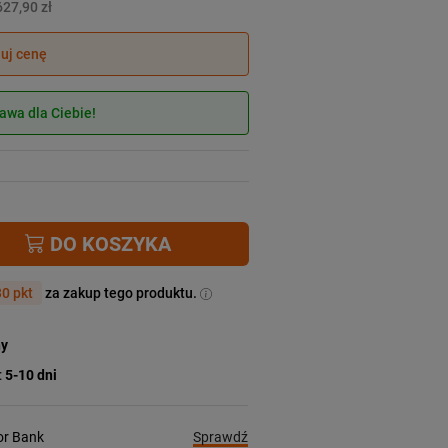
627,90 zł
juj cenę
wa dla Ciebie!
DO KOSZYKA
0 pkt
za zakup tego produktu.
ny
:
5-10 dni
Sprawdź
ior Bank