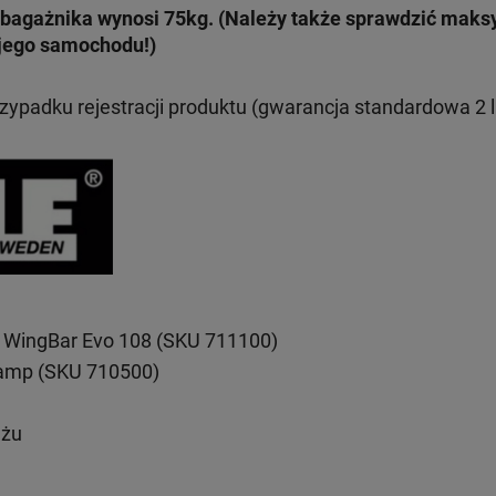
bagażnika wynosi 75kg. (Należy także sprawdzić mak
jego samochodu!)
rzypadku rejestracji produktu (gwarancja standardowa 2 l
 WingBar Evo 108 (SKU 711100)
lamp (SKU 710500)
ażu