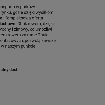
ansportu w podróży.
rynku, gdzie dzięki wysiłkom
le
. Kompleksowa oferta
 dachowe
. Obok roweru, dzięki
wodny i zimowy, co umożliwi
em roweru za ramę Thule
montażowych, pozwolą zawsze
żu w naszym punkcie
alny dach