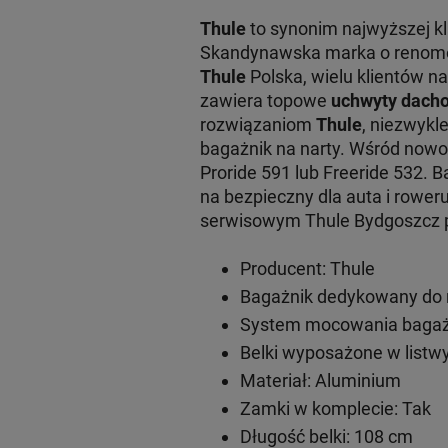
Thule
to synonim najwyższej k
Skandynawska marka o renomowa
Thule
Polska, wielu klientów na
zawiera topowe
uchwyty dacho
rozwiązaniom
Thule
, niezwykl
bagażnik na narty. Wśród now
Proride 591 lub Freeride 532. 
na bezpieczny dla auta i rowe
serwisowym Thule Bydgoszcz pr
Producent: Thule
Bagażnik dedykowany do 
System mocowania bagażn
Belki wyposażone w listwy
Materiał: Aluminium
Zamki w komplecie: Tak
Długość belki: 108 cm