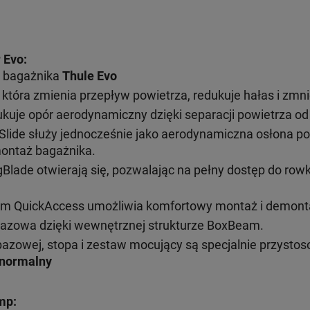
 Evo
:
 bagażnika
Thule Evo
 która zmienia przepływ powietrza, redukuje hałas i zmni
ukuje opór aerodynamiczny dzięki separacji powietrza od 
lide służy jednocześnie jako aerodynamiczna osłona pod
ontaż bagażnika.
ade otwierają się, pozwalając na pełny dostęp do rowka 
sem QuickAccess umożliwia komfortowy montaż i demont
azowa dzięki wewnętrznej strukturze BoxBeam.
bazowej, stopa i zestaw mocujący są specjalnie przysto
 normalny
mp: