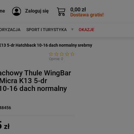
0,00 zł
ne
Zaloguj się
Dostawa gratis!
ORYZACJA
SPORT I TURYSTYKA
MARKI
OKAZJE
13 5-dr Hatchback 10-16 dach normalny srebrny
Opinie: 0
achowy Thule WingBar
Micra K13 5-dr
10-16 dach normalny
48456
5
zł