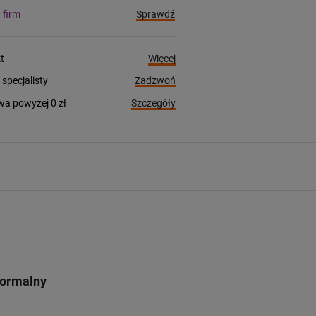
Sprawdź
a firm
Więcej
t
Zadzwoń
pecjalisty
Szczegóły
a powyżej 0 zł
Normalny