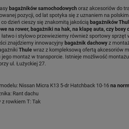
lasy
bagażników samochodowych
oraz akcesoriów do tr
nej pozycji, od lat spotyka się z uznaniem na polskim 
 co dzień cieszy się znakomitą jakością
bagażników Thu
we na rower, bagażniki na hak, na klapę auta, czy boxy
e łatwo i stylowo przewieziemy również sportowy sprzęt 
ości znajdziemy innowacyjny
bagażnik dachowy
z montaż
Bagażniki
Thule
wraz z kompleksową ofertą akcesoriów 
ru jego montaż w transporcie. Istnieje możliwość monta
zy ul. Łużyckiej 27.
modelu: Nissan Micra K13 5-dr Hatchback 10-16
na norm
ika: Rant dachu
 z rowkiem T: Tak