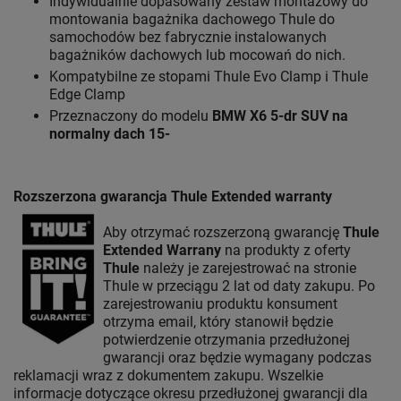
Indywidualnie dopasowany zestaw montażowy do
montowania bagażnika dachowego Thule do
samochodów bez fabrycznie instalowanych
bagażników dachowych lub mocowań do nich.
Kompatybilne ze stopami Thule Evo Clamp i Thule
Edge Clamp
Przeznaczony do modelu
BMW X6 5-dr SUV na
normalny dach 15-
Rozszerzona gwarancja Thule Extended warranty
Aby otrzymać rozszerzoną gwarancję
Thule
Extended Warrany
na produkty z oferty
Thule
należy je zarejestrować na stronie
Thule w przeciągu 2 lat od daty zakupu. Po
zarejestrowaniu produktu konsument
otrzyma email, który stanowił będzie
potwierdzenie otrzymania przedłużonej
gwarancji oraz będzie wymagany podczas
reklamacji wraz z dokumentem zakupu. Wszelkie
informacje dotyczące okresu przedłużonej gwarancji dla