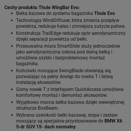
Cechy produktu Thule WingBar Evo
:
Belka bazowa do systemu bagażnika
Thule Evo
Technologia WindDiffuser, która zmienia przepływ
powietrza, redukuje hałas i zmniejsza zużycie paliwa.
Konstrukcja TrailEdge redukuje opór aerodynamiczny
dzięki separacji powietrza od belki.
Przesuwalna miara SmartSlide służy jednocześnie
jako aerodynamiczna osłona pod dolną belką i
umożliwia szybki i bezproblemowy montaż
bagażnika.
Końcówki mocujące SwingBlade otwierają się,
pozwalając na pełny dostęp do rowka T i łatwą
instalację akcesoriów.
Górny rowek T z Interfejsem QuickAccess umożliwia
komfortowy montaż i demontaż akcesoriów.
Wyjątkowo mocna belka bazowa dzięki wewnętrznej
strukturze BoxBeam.
Wybrana szerokość belki bazowej, stopa i zestaw
mocujący są specjalnie przystosowane do
BMW X6
5-dr SUV 15- dach normalny