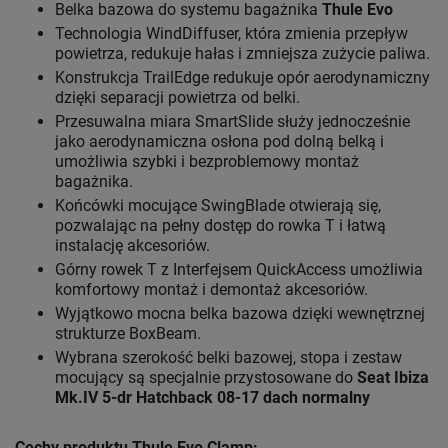
Belka bazowa do systemu bagażnika
Thule Evo
Technologia WindDiffuser, która zmienia przepływ
powietrza, redukuje hałas i zmniejsza zużycie paliwa.
Konstrukcja TrailEdge redukuje opór aerodynamiczny
dzięki separacji powietrza od belki.
Przesuwalna miara SmartSlide służy jednocześnie
jako aerodynamiczna osłona pod dolną belką i
umożliwia szybki i bezproblemowy montaż
bagażnika.
Końcówki mocujące SwingBlade otwierają się,
pozwalając na pełny dostęp do rowka T i łatwą
instalację akcesoriów.
Górny rowek T z Interfejsem QuickAccess umożliwia
komfortowy montaż i demontaż akcesoriów.
Wyjątkowo mocna belka bazowa dzięki wewnętrznej
strukturze BoxBeam.
Wybrana szerokość belki bazowej, stopa i zestaw
mocujący są specjalnie przystosowane do
Seat Ibiza
Mk.IV 5-dr Hatchback 08-17 dach normalny
Cechy produktu Thule Evo Clamp: