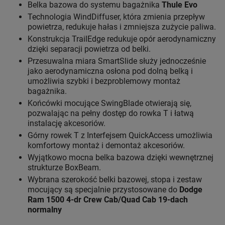
Belka bazowa do systemu bagażnika
Thule Evo
Technologia WindDiffuser, która zmienia przepływ
powietrza, redukuje hałas i zmniejsza zużycie paliwa.
Konstrukcja TrailEdge redukuje opór aerodynamiczny
dzięki separacji powietrza od belki.
Przesuwalna miara SmartSlide służy jednocześnie
jako aerodynamiczna osłona pod dolną belką i
umożliwia szybki i bezproblemowy montaż
bagażnika.
Końcówki mocujące SwingBlade otwierają się,
pozwalając na pełny dostęp do rowka T i łatwą
instalację akcesoriów.
Górny rowek T z Interfejsem QuickAccess umożliwia
komfortowy montaż i demontaż akcesoriów.
Wyjątkowo mocna belka bazowa dzięki wewnętrznej
strukturze BoxBeam.
Wybrana szerokość belki bazowej, stopa i zestaw
mocujący są specjalnie przystosowane do
Dodge
Ram 1500 4-dr Crew Cab/Quad Cab 19-dach
normalny