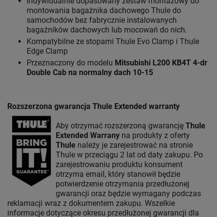
Indywidualnie dopasowany zestaw montażowy do
montowania bagażnika dachowego Thule do
samochodów bez fabrycznie instalowanych
bagażników dachowych lub mocowań do nich.
Kompatybilne ze stopami Thule Evo Clamp i Thule
Edge Clamp
Przeznaczony do modelu
Mitsubishi L200 KB4T 4-dr
Double Cab na normalny dach 10-15
Rozszerzona gwarancja Thule Extended warranty
Aby otrzymać rozszerzoną gwarancję
Thule
Extended Warrany
na produkty z oferty
Thule
należy je zarejestrować na stronie
Thule w przeciągu 2 lat od daty zakupu. Po
zarejestrowaniu produktu konsument
otrzyma email, który stanowił będzie
potwierdzenie otrzymania przedłużonej
gwarancji oraz będzie wymagany podczas
reklamacji wraz z dokumentem zakupu. Wszelkie
informacje dotyczące okresu przedłużonej gwarancji dla