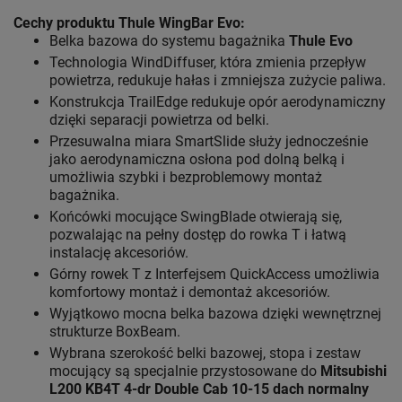
Cechy produktu Thule WingBar Evo
:
Belka bazowa do systemu bagażnika
Thule Evo
Technologia WindDiffuser, która zmienia przepływ
powietrza, redukuje hałas i zmniejsza zużycie paliwa.
Konstrukcja TrailEdge redukuje opór aerodynamiczny
dzięki separacji powietrza od belki.
Przesuwalna miara SmartSlide służy jednocześnie
jako aerodynamiczna osłona pod dolną belką i
umożliwia szybki i bezproblemowy montaż
bagażnika.
Końcówki mocujące SwingBlade otwierają się,
pozwalając na pełny dostęp do rowka T i łatwą
instalację akcesoriów.
Górny rowek T z Interfejsem QuickAccess umożliwia
komfortowy montaż i demontaż akcesoriów.
Wyjątkowo mocna belka bazowa dzięki wewnętrznej
strukturze BoxBeam.
Wybrana szerokość belki bazowej, stopa i zestaw
mocujący są specjalnie przystosowane do
Mitsubishi
L200 KB4T 4-dr Double Cab 10-15 dach normalny