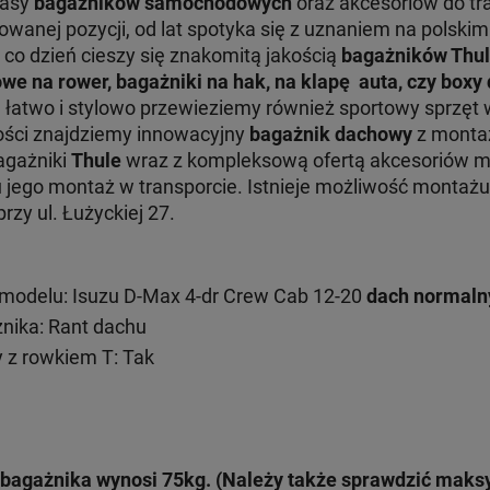
lasy
bagażników samochodowych
oraz akcesoriów do tr
nej pozycji, od lat spotyka się z uznaniem na polskim 
 co dzień cieszy się znakomitą jakością
bagażników Thu
we na rower, bagażniki na hak, na klapę auta, czy box
e łatwo i stylowo przewieziemy również sportowy sprzęt 
ości znajdziemy innowacyjny
bagażnik dachowy
z monta
Bagażniki
Thule
wraz z kompleksową ofertą akcesoriów 
ru jego montaż w transporcie. Istnieje możliwość monta
zy ul. Łużyckiej 27.
modelu: Isuzu D-Max 4-dr Crew Cab 12-20
dach normaln
ika: Rant dachu
 z rowkiem T: Tak
bagażnika wynosi 75kg. (Należy także sprawdzić mak