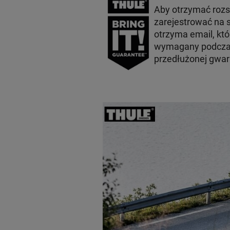
Aby otrzymać roz
zarejestrować na s
otrzyma email, któ
wymagany podczas
przedłużonej gwara