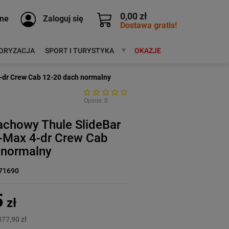
0,00 zł
ne
Zaloguj się
Dostawa gratis!
ORYZACJA
SPORT I TURYSTYKA
MARKI
OKAZJE
-dr Crew Cab 12-20 dach normalny
Opinie: 0
achowy Thule SlideBar
D-Max 4-dr Crew Cab
 normalny
71690
5
zł
477,90 zł