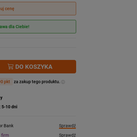
juj cenę
wa dla Ciebie!
DO KOSZYKA
0 pkt
za zakup tego produktu.
ny
:
5-10 dni
Sprawdź
ior Bank
Sprawdź
a firm