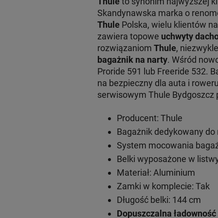
Thule
to synonim najwyższej k
Skandynawska marka o renomowa
Thule
Polska, wielu klientów na
zawiera topowe
uchwyty dacho
rozwiązaniom
Thule
, niezwykl
bagażnik na narty
. Wśród now
Proride 591 lub Freeride 532. 
na bezpieczny dla auta i rowe
serwisowym Thule Bydgoszcz pr
Producent: Thule
Bagażnik dedykowany do 
System mocowania bagażn
Belki wyposażone w listwy
Materiał: Aluminium
Zamki w komplecie: Tak
Długość belki: 144 cm
Dopuszczalna ładowność 