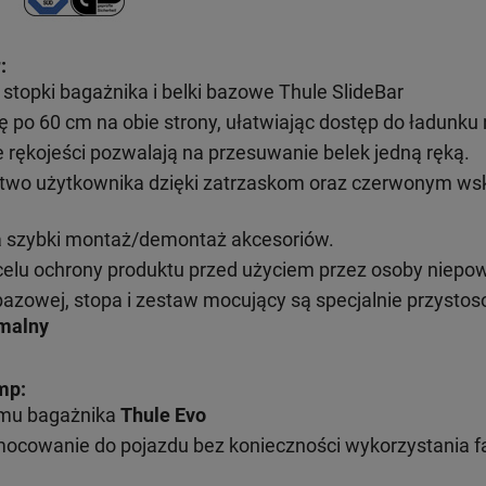
:
topki bagażnika i belki bazowe Thule SlideBar
ę po 60 cm na obie strony, ułatwiając dostęp do ładunk
ękojeści pozwalają na przesuwanie belek jedną ręką.
wo użytkownika dzięki zatrzaskom oraz czerwonym wsk
a szybki montaż/demontaż akcesoriów.
elu ochrony produktu przed użyciem przez osoby niepo
bazowej, stopa i zestaw mocujący są specjalnie przysto
malny
mp:
emu bagażnika
Thule Evo
mocowanie do pojazdu bez konieczności wykorzystania 