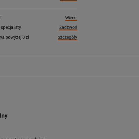
Więcej
t
Zadzwoń
pecjalisty
Szczegóły
a powyżej 0 zł
lny