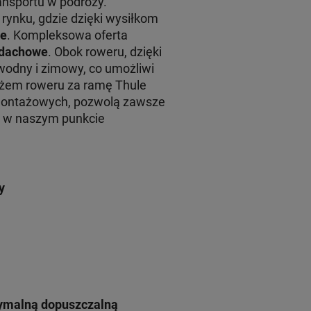
ansportu w podróży.
rynku, gdzie dzięki wysiłkom
le
. Kompleksowa oferta
y dachowe
. Obok roweru, dzięki
wodny i zimowy, co umożliwi
żem roweru za ramę Thule
montażowych, pozwolą zawsze
żu w naszym punkcie
y
symalną dopuszczalną