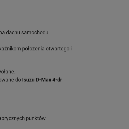
u na dachu samochodu.
aźnikom położenia otwartego i
wołane.
sowane do
Isuzu D-Max 4-dr
fabrycznych punktów