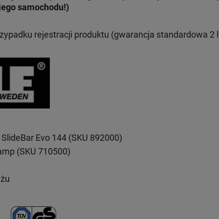
jego samochodu!)
rzypadku rejestracji produktu (gwarancja standardowa 2 l
 SlideBar Evo 144 (SKU 892000)
lamp (SKU 710500)
ażu