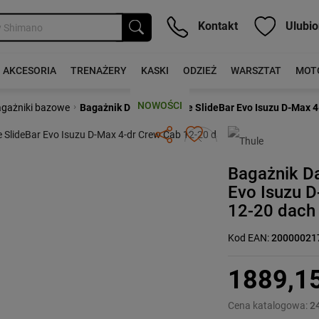
Kontakt
Ulubio
AKCESORIA
TRENAŻERY
KASKI
ODZIEŻ
WARSZTAT
MOT
NOWOŚCI
›
gażniki bazowe
Bagażnik Dachowy Thule SlideBar Evo Isuzu D-Max 4
Następny
Bagażnik D
Evo Isuzu 
12-20 dach
Kod EAN:
20000021
1889,1
Cena katalogowa:
2