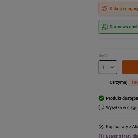
Kliknij i negoc
Darmowa dosta
Ilość
Otrzymaj
189
Produkt dostęp
Wysyłka w ciągu
Kup na raty z Al
Leasing i raty dl