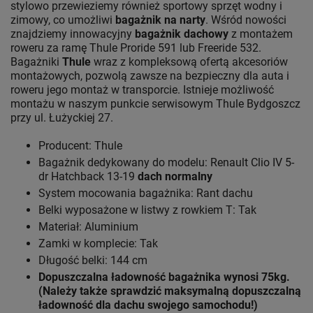
stylowo przewieziemy również sportowy sprzęt wodny i
zimowy, co umożliwi
bagażnik na narty
. Wśród nowości
znajdziemy innowacyjny
bagażnik dachowy
z montażem
roweru za ramę Thule Proride 591 lub Freeride 532.
Bagażniki
Thule
wraz z kompleksową ofertą akcesoriów
montażowych, pozwolą zawsze na bezpieczny dla auta i
roweru jego montaż w transporcie. Istnieje możliwość
montażu w naszym punkcie serwisowym Thule Bydgoszcz
przy ul. Łużyckiej 27.
Producent: Thule
Bagażnik dedykowany do modelu: Renault Clio IV 5-
dr Hatchback 13-19
dach normalny
System mocowania bagażnika: Rant dachu
Belki wyposażone w listwy z rowkiem T: Tak
Materiał: Aluminium
Zamki w komplecie: Tak
Długość belki: 144 cm
Dopuszczalna ładowność bagażnika wynosi 75kg.
(Należy także sprawdzić maksymalną dopuszczalną
ładowność dla dachu swojego samochodu!)