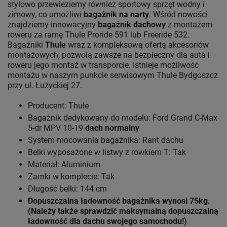
stylowo przewieziemy również sportowy sprzęt wodny i
zimowy, co umożliwi
bagażnik na narty
. Wśród nowości
znajdziemy innowacyjny
bagażnik dachowy
z montażem
roweru za ramę Thule Proride 591 lub Freeride 532.
Bagażniki
Thule
wraz z kompleksową ofertą akcesoriów
montażowych, pozwolą zawsze na bezpieczny dla auta i
roweru jego montaż w transporcie. Istnieje możliwość
montażu w naszym punkcie serwisowym Thule Bydgoszcz
przy ul. Łużyckiej 27.
Producent: Thule
Bagażnik dedykowany do modelu: Ford Grand C-Max
5-dr MPV 10-19
dach normalny
System mocowania bagażnika: Rant dachu
Belki wyposażone w listwy z rowkiem T: Tak
Materiał: Aluminium
Zamki w komplecie: Tak
Długość belki: 144 cm
Dopuszczalna ładowność bagażnika wynosi 75kg.
(Należy także sprawdzić maksymalną dopuszczalną
ładowność dla dachu swojego samochodu!)