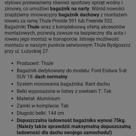
stylowo przewieziemy również sportowy sprzęt wodny i
zimowy, co umożliwi
bagażnik na narty
. Wśród nowości
znajdziemy innowacyjny
bagażnik dachowy
z montażem
roweru za ramę Thule Proride 591 lub Freeride 532.
Bagażniki
Thule
wraz z kompleksową ofertą akcesoriów
montażowych, pozwolą zawsze na bezpieczny dla auta i
roweru jego montaż w transporcie. Istnieje możliwość
montażu w naszym punkcie serwisowym Thule Bydgoszcz
przy ul. Łużyckiej 27.
Producent: Thule
Bagażnik dedykowany do modelu: Ford Endura 5-dr
SUV 18-
dach normalny
System mocowania bagażnika: Rant dachu
Belki wyposażone w listwy z rowkiem T: Tak
Materiał: Aluminium
Zamki w komplecie: Tak
Długość belki: 144 cm
Dopuszczalna ładowność bagażnika wynosi 75kg.
(Należy także sprawdzić maksymalną dopuszczalną
ładowność dla dachu swojego samochodu!)