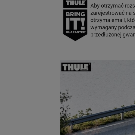
Aby otrzymać roz
zarejestrować na s
otrzyma email, któ
wymagany podczas
przedłużonej gwara