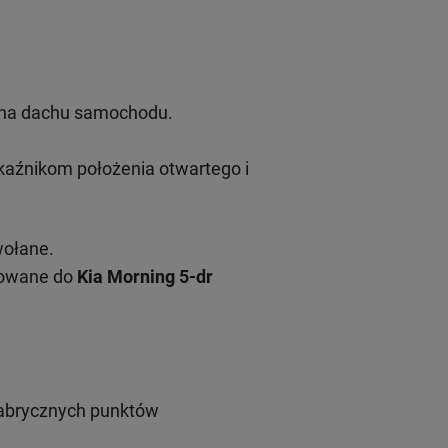
u na dachu samochodu.
aźnikom położenia otwartego i
wołane.
sowane do
Kia Morning 5-dr
fabrycznych punktów