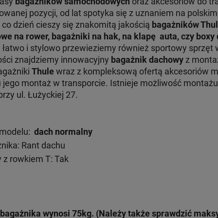
lasy
bagażników samochodowych
oraz akcesoriów do tr
nej pozycji, od lat spotyka się z uznaniem na polskim 
 co dzień cieszy się znakomitą jakością
bagażników Thu
we na rower, bagażniki na hak, na klapę auta, czy box
e łatwo i stylowo przewieziemy również sportowy sprzęt 
ości znajdziemy innowacyjny
bagażnik dachowy
z monta
Bagażniki
Thule
wraz z kompleksową ofertą akcesoriów 
ru jego montaż w transporcie. Istnieje możliwość monta
zy ul. Łużyckiej 27.
 modelu:
dach normalny
ika: Rant dachu
 z rowkiem T: Tak
bagażnika wynosi 75kg. (Należy także sprawdzić mak