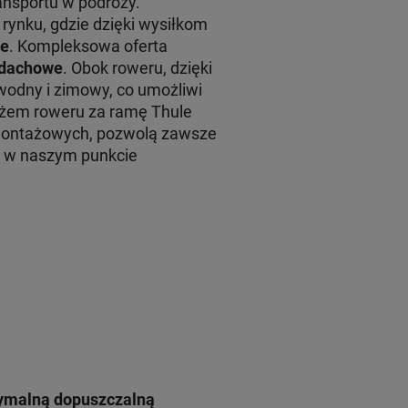
ansportu w podróży.
rynku, gdzie dzięki wysiłkom
le
. Kompleksowa oferta
y dachowe
. Obok roweru, dzięki
wodny i zimowy, co umożliwi
żem roweru za ramę Thule
montażowych, pozwolą zawsze
żu w naszym punkcie
symalną dopuszczalną