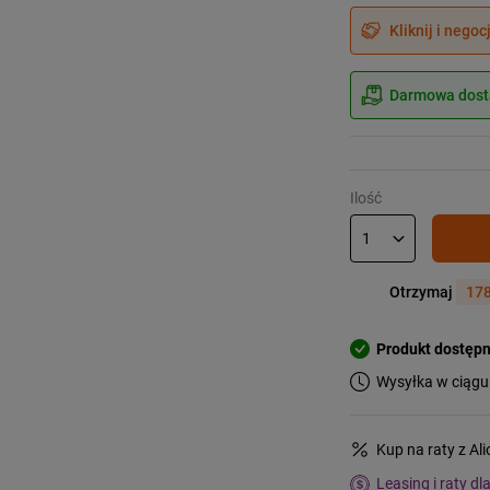
Kliknij i negoc
Darmowa dosta
Ilość
Otrzymaj
178
Produkt dostęp
Wysyłka w ciągu
Kup na raty z Al
Leasing i raty dl