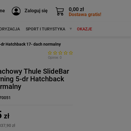
0,00 zł
ne
Zaloguj się
Dostawa gratis!
ORYZACJA
SPORT I TURYSTYKA
MARKI
OKAZJE
-dr Hatchback 17- dach normalny
Opinie: 0
achowy Thule SlideBar
ning 5-dr Hatchback
ormalny
70051
5
zł
337,90 zł