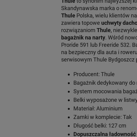
Thule
to synonim najwyższej k
Skandynawska marka o renomowa
Thule
Polska, wielu klientów na
zawiera topowe
uchwyty dacho
rozwiązaniom
Thule
, niezwykl
bagażnik na narty
. Wśród now
Proride 591 lub Freeride 532. 
na bezpieczny dla auta i rowe
serwisowym Thule Bydgoszcz pr
Producent: Thule
Bagażnik dedykowany do
System mocowania bagażn
Belki wyposażone w listwy
Materiał: Aluminium
Zamki w komplecie: Tak
Długość belki: 127 cm
Dopuszczalna ładowność 