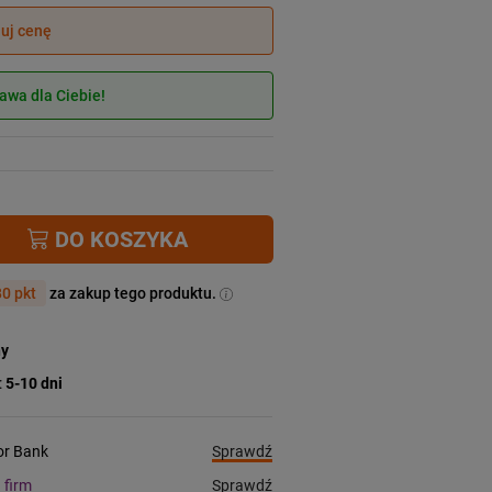
juj cenę
wa dla Ciebie!
DO KOSZYKA
0 pkt
za zakup tego produktu.
ny
:
5-10 dni
Sprawdź
ior Bank
Sprawdź
a firm