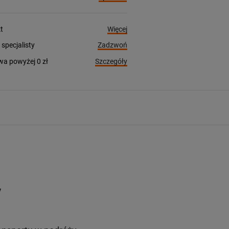
Więcej
t
Zadzwoń
pecjalisty
Szczegóły
a powyżej 0 zł
y