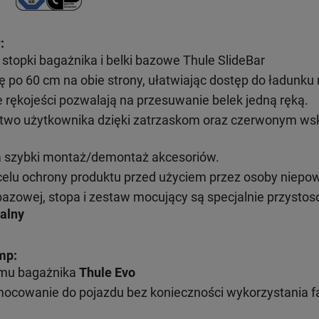
:
topki bagażnika i belki bazowe Thule SlideBar
ę po 60 cm na obie strony, ułatwiając dostęp do ładunk
ękojeści pozwalają na przesuwanie belek jedną ręką.
wo użytkownika dzięki zatrzaskom oraz czerwonym wsk
a szybki montaż/demontaż akcesoriów.
elu ochrony produktu przed użyciem przez osoby niepo
bazowej, stopa i zestaw mocujący są specjalnie przysto
alny
mp:
emu bagażnika
Thule Evo
mocowanie do pojazdu bez konieczności wykorzystania 