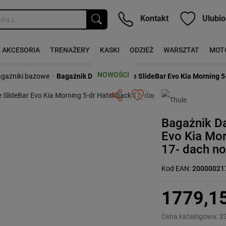
Kontakt
Ulubio
AKCESORIA
TRENAŻERY
KASKI
ODZIEŻ
WARSZTAT
MOT
NOWOŚCI
›
gażniki bazowe
Bagażnik Dachowy Thule SlideBar Evo Kia Morning 5
Następny
Bagażnik D
Evo Kia Mor
17- dach n
Kod EAN:
20000021
1779,1
Cena katalogowa:
2