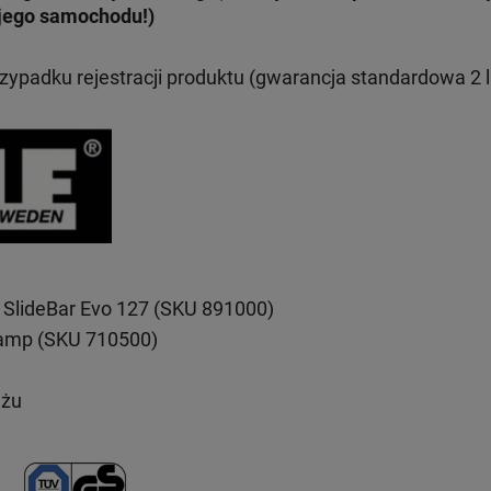
jego samochodu!)
rzypadku rejestracji produktu (gwarancja standardowa 2 l
 SlideBar Evo 127 (SKU 891000)
lamp (SKU 710500)
ażu