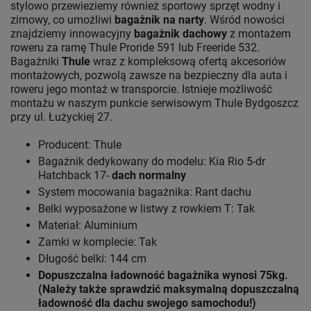
stylowo przewieziemy również sportowy sprzęt wodny i
zimowy, co umożliwi
bagażnik na narty
. Wśród nowości
znajdziemy innowacyjny
bagażnik dachowy
z montażem
roweru za ramę Thule Proride 591 lub Freeride 532.
Bagażniki
Thule
wraz z kompleksową ofertą akcesoriów
montażowych, pozwolą zawsze na bezpieczny dla auta i
roweru jego montaż w transporcie. Istnieje możliwość
montażu w naszym punkcie serwisowym Thule Bydgoszcz
przy ul. Łużyckiej 27.
Producent: Thule
Bagażnik dedykowany do modelu: Kia Rio 5-dr
Hatchback 17-
dach normalny
System mocowania bagażnika: Rant dachu
Belki wyposażone w listwy z rowkiem T: Tak
Materiał: Aluminium
Zamki w komplecie: Tak
Długość belki: 144 cm
Dopuszczalna ładowność bagażnika wynosi 75kg.
(Należy także sprawdzić maksymalną dopuszczalną
ładowność dla dachu swojego samochodu!)