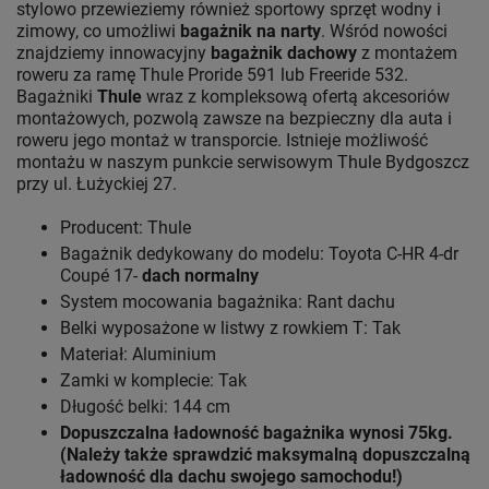
stylowo przewieziemy również sportowy sprzęt wodny i
zimowy, co umożliwi
bagażnik na narty
. Wśród nowości
znajdziemy innowacyjny
bagażnik dachowy
z montażem
roweru za ramę Thule Proride 591 lub Freeride 532.
Bagażniki
Thule
wraz z kompleksową ofertą akcesoriów
montażowych, pozwolą zawsze na bezpieczny dla auta i
roweru jego montaż w transporcie. Istnieje możliwość
montażu w naszym punkcie serwisowym Thule Bydgoszcz
przy ul. Łużyckiej 27.
Producent: Thule
Bagażnik dedykowany do modelu: Toyota C-HR 4-dr
Coupé 17-
dach normalny
System mocowania bagażnika: Rant dachu
Belki wyposażone w listwy z rowkiem T: Tak
Materiał: Aluminium
Zamki w komplecie: Tak
Długość belki: 144 cm
Dopuszczalna ładowność bagażnika wynosi 75kg.
(Należy także sprawdzić maksymalną dopuszczalną
ładowność dla dachu swojego samochodu!)