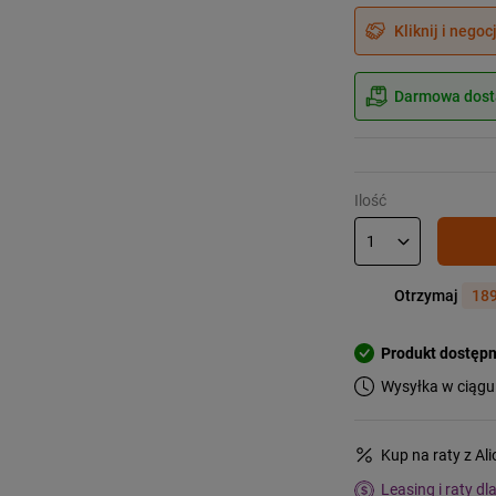
Kliknij i negoc
Darmowa dosta
Ilość
Otrzymaj
189
Produkt dostęp
Wysyłka w ciągu
Kup na raty z Al
Leasing i raty dl