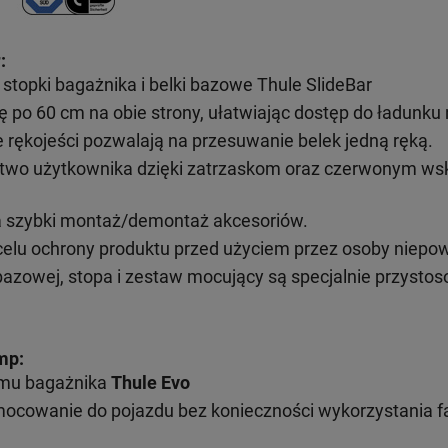
:
topki bagażnika i belki bazowe Thule SlideBar
ę po 60 cm na obie strony, ułatwiając dostęp do ładunk
ękojeści pozwalają na przesuwanie belek jedną ręką.
wo użytkownika dzięki zatrzaskom oraz czerwonym wsk
a szybki montaż/demontaż akcesoriów.
elu ochrony produktu przed użyciem przez osoby niepo
bazowej, stopa i zestaw mocujący są specjalnie przysto
mp:
emu bagażnika
Thule Evo
mocowanie do pojazdu bez konieczności wykorzystania 