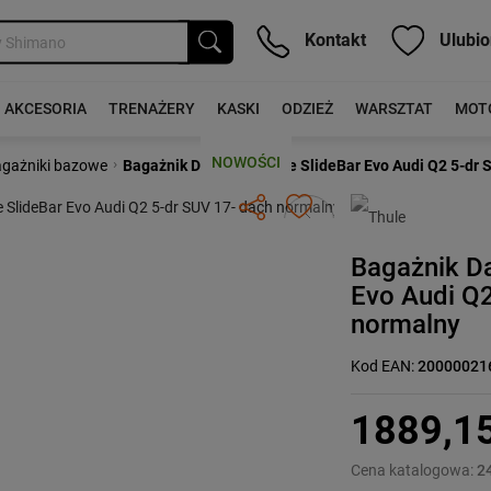
Kontakt
Ulubio
AKCESORIA
TRENAŻERY
KASKI
ODZIEŻ
WARSZTAT
MOT
NOWOŚCI
›
gażniki bazowe
Bagażnik Dachowy Thule SlideBar Evo Audi Q2 5-dr 
Następny
Bagażnik D
Evo Audi Q2
normalny
Kod EAN:
20000021
1889,1
Cena katalogowa:
2