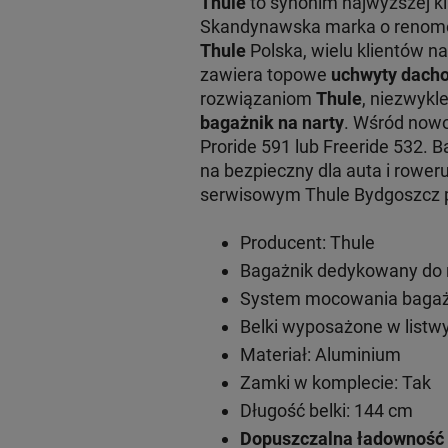
Thule
to synonim najwyższej k
Skandynawska marka o renomowa
Thule
Polska, wielu klientów na
zawiera topowe
uchwyty dacho
rozwiązaniom
Thule
, niezwykl
bagażnik na narty
. Wśród now
Proride 591 lub Freeride 532. 
na bezpieczny dla auta i rowe
serwisowym Thule Bydgoszcz pr
Producent: Thule
Bagażnik dedykowany do m
System mocowania bagażn
Belki wyposażone w listwy
Materiał: Aluminium
Zamki w komplecie: Tak
Długość belki: 144 cm
Dopuszczalna ładowność 