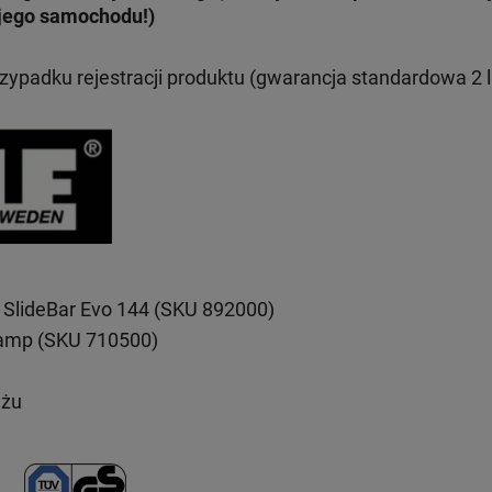
jego samochodu!)
rzypadku rejestracji produktu (gwarancja standardowa 2 l
 SlideBar Evo 144 (SKU 892000)
lamp (SKU 710500)
ażu