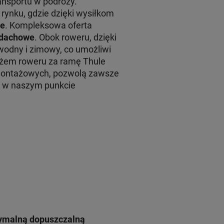
ansportu w podróży.
rynku, gdzie dzięki wysiłkom
le
. Kompleksowa oferta
y dachowe
. Obok roweru, dzięki
wodny i zimowy, co umożliwi
żem roweru za ramę Thule
montażowych, pozwolą zawsze
żu w naszym punkcie
symalną dopuszczalną