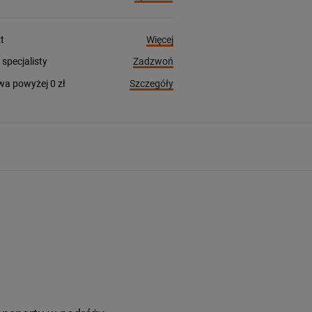
Więcej
t
Zadzwoń
pecjalisty
Szczegóły
a powyżej 0 zł