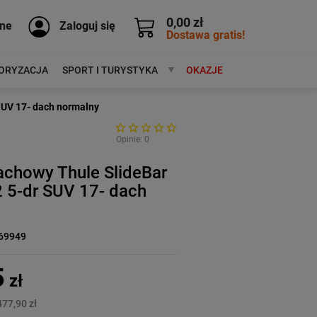
0,00 zł
ne
Zaloguj się
Dostawa gratis!
ORYZACJA
SPORT I TURYSTYKA
MARKI
OKAZJE
SUV 17- dach normalny
Opinie: 0
achowy Thule SlideBar
 5-dr SUV 17- dach
69949
5
zł
477,90 zł