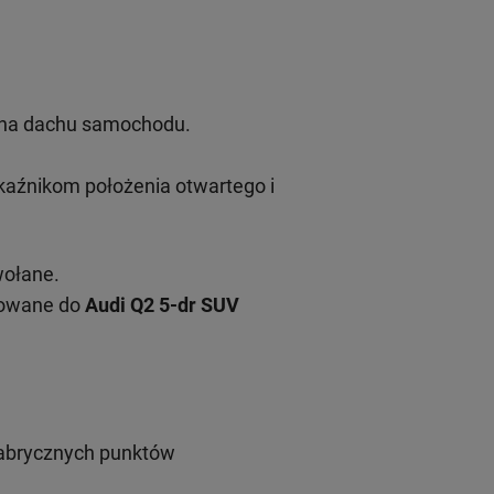
u na dachu samochodu.
aźnikom położenia otwartego i
wołane.
sowane do
Audi Q2 5-dr SUV
fabrycznych punktów