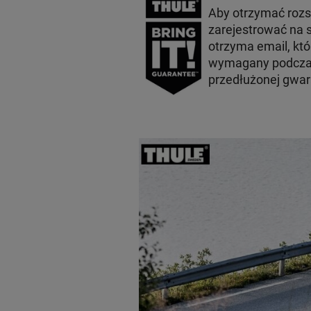
Aby otrzymać roz
zarejestrować na s
otrzyma email, któ
wymagany podczas
przedłużonej gwara