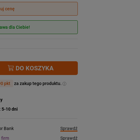
juj cenę
wa dla Ciebie!
DO KOSZYKA
0 pkt
za zakup tego produktu.
ny
:
5-10 dni
Sprawdź
ior Bank
Sprawdź
a firm