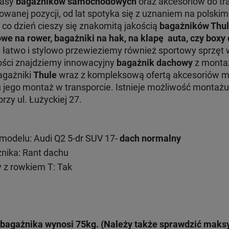
lasy
bagażników samochodowych
oraz akcesoriów do tr
nej pozycji, od lat spotyka się z uznaniem na polskim 
 co dzień cieszy się znakomitą jakością
bagażników Thu
we na rower, bagażniki na hak, na klapę auta, czy box
e łatwo i stylowo przewieziemy również sportowy sprzęt 
ości znajdziemy innowacyjny
bagażnik dachowy
z monta
Bagażniki
Thule
wraz z kompleksową ofertą akcesoriów 
ru jego montaż w transporcie. Istnieje możliwość monta
zy ul. Łużyckiej 27.
odelu: Audi Q2 5-dr SUV 17-
dach normalny
ika: Rant dachu
 z rowkiem T: Tak
bagażnika wynosi 75kg. (Należy także sprawdzić mak