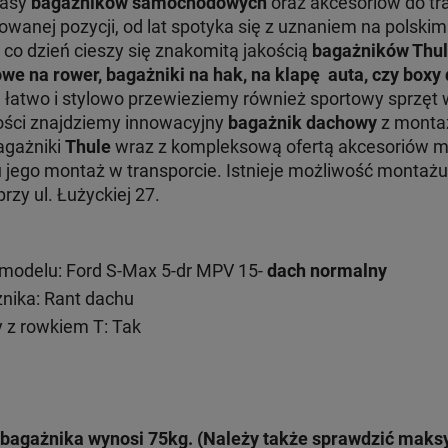
lasy
bagażników samochodowych
oraz akcesoriów do tr
nej pozycji, od lat spotyka się z uznaniem na polskim 
 co dzień cieszy się znakomitą jakością
bagażników Thu
we na rower, bagażniki na hak, na klapę auta, czy box
e łatwo i stylowo przewieziemy również sportowy sprzęt 
ości znajdziemy innowacyjny
bagażnik dachowy
z monta
Bagażniki
Thule
wraz z kompleksową ofertą akcesoriów 
ru jego montaż w transporcie. Istnieje możliwość monta
zy ul. Łużyckiej 27.
modelu: Ford S-Max 5-dr MPV 15-
dach normalny
ika: Rant dachu
 z rowkiem T: Tak
bagażnika wynosi 75kg. (Należy także sprawdzić mak