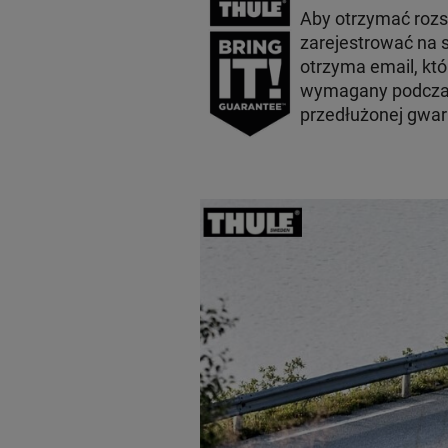
Aby otrzymać roz
zarejestrować na s
otrzyma email, któ
wymagany podczas
przedłużonej gwara