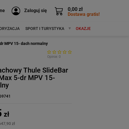
0,00 zł
ne
Zaloguj się
Dostawa gratis!
ORYZACJA
SPORT I TURYSTYKA
MARKI
OKAZJE
-dr MPV 15- dach normalny
Opinie: 0
achowy Thule SlideBar
-Max 5-dr MPV 15-
lny
69741
5
zł
647,90 zł