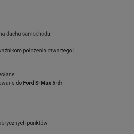
u na dachu samochodu.
aźnikom położenia otwartego i
wołane.
sowane do
Ford S-Max 5-dr
fabrycznych punktów