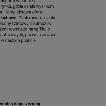
ansportu w podróży.
rynku, gdzie dzięki wysiłkom
le
. Kompleksowa oferta
y dachowe
. Obok roweru, dzięki
wodny i zimowy, co umożliwi
żem roweru za ramę Thule
montażowych, pozwolą zawsze
żu w naszym punkcie
symalną dopuszczalną