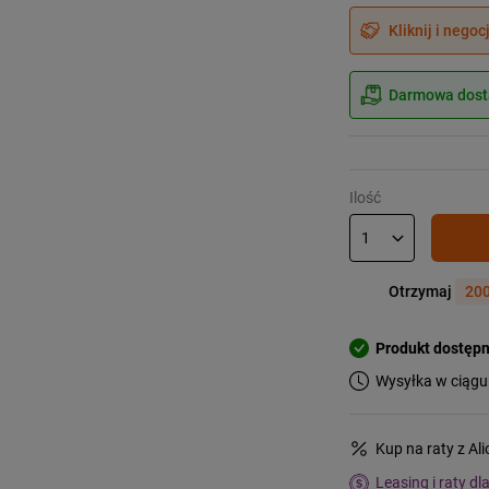
Kliknij i negoc
Darmowa dosta
Ilość
Otrzymaj
200
Produkt dostęp
Wysyłka w ciągu
Kup na raty z Al
Leasing i raty dl