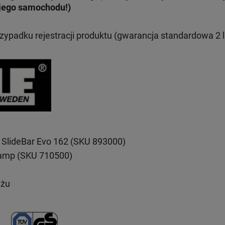
jego samochodu!)
rzypadku rejestracji produktu (gwarancja standardowa 2 l
 SlideBar Evo 162 (SKU 893000)
lamp (SKU 710500)
ażu