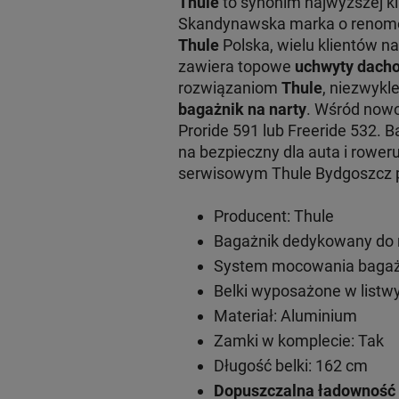
Thule
to synonim najwyższej k
Skandynawska marka o renomowa
Thule
Polska, wielu klientów na
zawiera topowe
uchwyty dacho
rozwiązaniom
Thule
, niezwykl
bagażnik na narty
. Wśród now
Proride 591 lub Freeride 532. 
na bezpieczny dla auta i rowe
serwisowym Thule Bydgoszcz pr
Producent: Thule
Bagażnik dedykowany do 
System mocowania bagażn
Belki wyposażone w listwy
Materiał: Aluminium
Zamki w komplecie: Tak
Długość belki: 162 cm
Dopuszczalna ładowność 