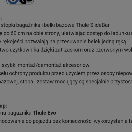
:
topki bagażnika i belki bazowe Thule SlideBar
ę po 60 cm na obie strony, ułatwiając dostęp do ładunk
ękojeści pozwalają na przesuwanie belek jedną ręką.
wo użytkownika dzięki zatrzaskom oraz czerwonym wsk
a szybki montaż/demontaż akcesoriów.
elu ochrony produktu przed użyciem przez osoby niepo
bazowej, stopa i zestaw mocujący są specjalnie przysto
mp:
emu bagażnika
Thule Evo
mocowanie do pojazdu bez konieczności wykorzystania 