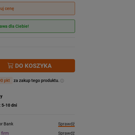
juj cenę
wa dla Ciebie!
DO KOSZYKA
0 pkt
za zakup tego produktu.
ny
:
5-10 dni
Sprawdź
ior Bank
Sprawdź
a firm