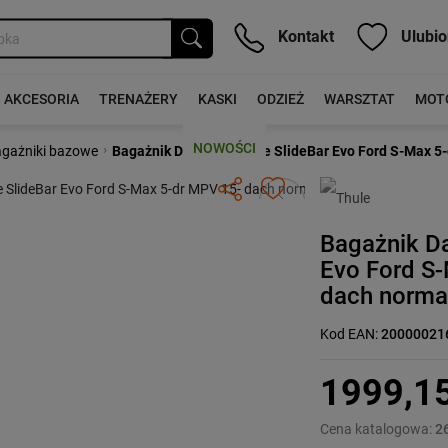
Kontakt
Ulubio
AKCESORIA
TRENAŻERY
KASKI
ODZIEŻ
WARSZTAT
MOT
NOWOŚCI
›
gażniki bazowe
Bagażnik Dachowy Thule SlideBar Evo Ford S-Max 5
Następny
Bagażnik D
Evo Ford S
dach norma
Kod EAN:
20000021
1999,1
Cena katalogowa:
2