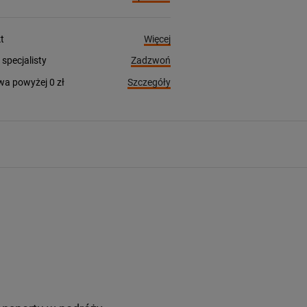
Więcej
t
Zadzwoń
pecjalisty
Szczegóły
a powyżej 0 zł