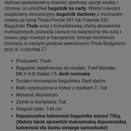
stylowo przewieziemy również sportowy sprzęt wodny i
zimowy, co umożliwi
bagażnik na narty
. Wśród nowości
znajdziemy innowacyjny
bagażnik dachowy
z montażem
roweru za ramę Thule Proride 591 lub Freeride 532.
Bagażniki
Thule
wraz z kompleksową ofertą akcesoriów
montażowych, pozwolą zawsze na bezpieczny dla auta i
roweru jego montaż w transporcie. Istnieje możliwość
montażu w naszym punkcie serwisowym Thule Bydgoszcz
przy ul. Łużyckiej 27.
Producent: Thule
Bagażnik dedykowany do modelu: Ford Mondeo
Mk.V 4-dr Sedan 15-
dach normalny
System mocowania bagażnika: Rant dachu
Belki wyposażone w listwy z rowkiem T: Tak
Materiał: Aluminium
Zamki w komplecie: Tak
Długość belki: 144 cm
Dopuszczalna ładowność bagażnika wynosi 75kg.
(Należy także sprawdzić maksymalną dopuszczalną
ładowność dla dachu swojego samochodu!)