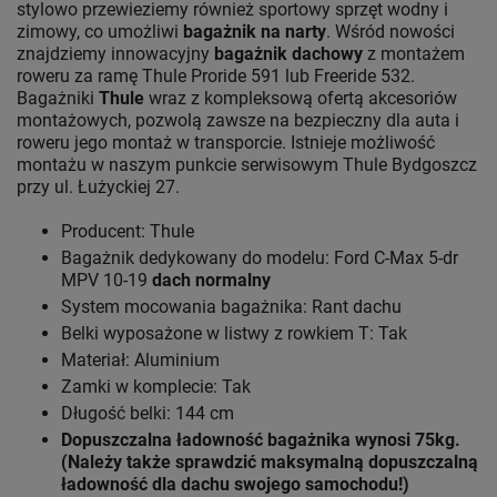
stylowo przewieziemy również sportowy sprzęt wodny i
zimowy, co umożliwi
bagażnik na narty
. Wśród nowości
znajdziemy innowacyjny
bagażnik dachowy
z montażem
roweru za ramę Thule Proride 591 lub Freeride 532.
Bagażniki
Thule
wraz z kompleksową ofertą akcesoriów
montażowych, pozwolą zawsze na bezpieczny dla auta i
roweru jego montaż w transporcie. Istnieje możliwość
montażu w naszym punkcie serwisowym Thule Bydgoszcz
przy ul. Łużyckiej 27.
Producent: Thule
Bagażnik dedykowany do modelu: Ford C-Max 5-dr
MPV 10-19
dach normalny
System mocowania bagażnika: Rant dachu
Belki wyposażone w listwy z rowkiem T: Tak
Materiał: Aluminium
Zamki w komplecie: Tak
Długość belki: 144 cm
Dopuszczalna ładowność bagażnika wynosi 75kg.
(Należy także sprawdzić maksymalną dopuszczalną
ładowność dla dachu swojego samochodu!)