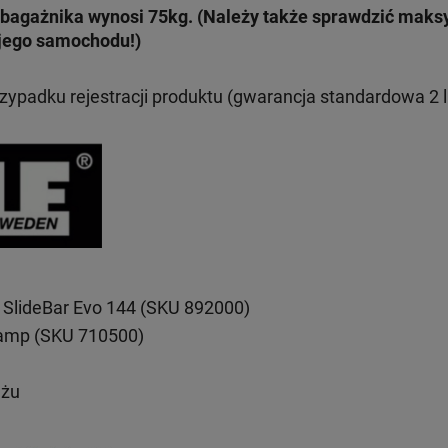
bagażnika wynosi 75kg. (Należy także sprawdzić mak
jego samochodu!)
rzypadku rejestracji produktu (gwarancja standardowa 2 l
 SlideBar Evo 144 (SKU 892000)
lamp (SKU 710500)
ażu