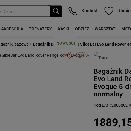
Kontakt
Ulubio
AKCESORIA
TRENAŻERY
KASKI
ODZIEŻ
WARSZTAT
MOT
NOWOŚCI
›
gażniki bazowe
Bagażnik Dachowy Thule SlideBar Evo Land Rover R
Następny
Bagażnik D
Evo Land R
Evoque 5-d
normalny
Kod EAN:
20000021
1889,1