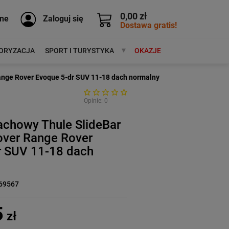
0,00 zł
ne
Zaloguj się
Dostawa gratis!
ORYZACJA
SPORT I TURYSTYKA
MARKI
OKAZJE
ange Rover Evoque 5-dr SUV 11-18 dach normalny
Opinie: 0
achowy Thule SlideBar
over Range Rover
r SUV 11-18 dach
69567
5
zł