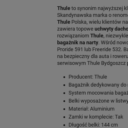
Thule
to synonim najwyższej k
Skandynawska marka o renomowa
Thule
Polska, wielu klientów na
zawiera topowe
uchwyty dacho
rozwiązaniom
Thule
, niezwykl
bagażnik na narty
. Wśród now
Proride 591 lub Freeride 532. 
na bezpieczny dla auta i rowe
serwisowym Thule Bydgoszcz pr
Producent: Thule
Bagażnik dedykowany do 
System mocowania bagażn
Belki wyposażone w listwy
Materiał: Aluminium
Zamki w komplecie: Tak
Długość belki: 144 cm