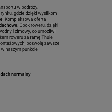
ansportu w podróży.
rynku, gdzie dzięki wysiłkom
le
. Kompleksowa oferta
y dachowe
. Obok roweru, dzięki
wodny i zimowy, co umożliwi
żem roweru za ramę Thule
montażowych, pozwolą zawsze
żu w naszym punkcie
8
dach normalny