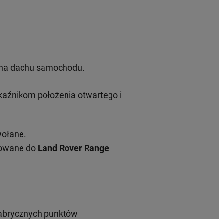
u na dachu samochodu.
aźnikom położenia otwartego i
wołane.
sowane do
Land Rover Range
fabrycznych punktów