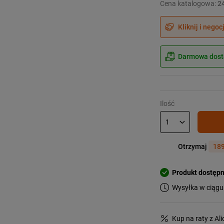
Cena katalogowa:
2
Kliknij i negoc
Darmowa dosta
Ilość
Otrzymaj
189
Produkt dostęp
Wysyłka w ciągu
Kup na raty z Al