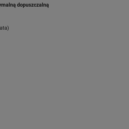
symalną dopuszczalną
ata)