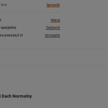
Sprawdź
a firm
Więcej
t
Zadzwoń
pecjalisty
Szczegóły
a powyżej 0 zł
8 Dach Normalny