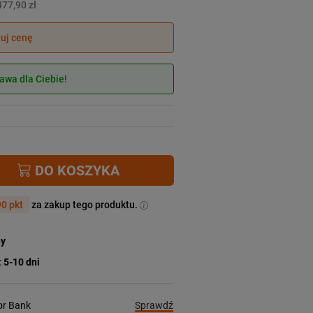
477,90 zł
juj cenę
wa dla Ciebie!
DO KOSZYKA
0 pkt
za zakup tego produktu.
ny
:
5-10 dni
Sprawdź
ior Bank