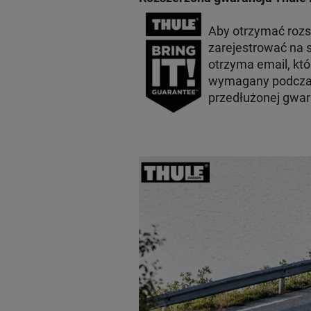
Aby otrzymać roz
zarejestrować na s
otrzyma email, któ
wymagany podczas
przedłużonej gwara