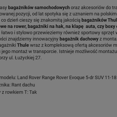
lasy
bagażników samochodowych
oraz akcesoriów do tr
nej pozycji, od lat spotyka się z uznaniem na polskim 
 co dzień cieszy się znakomitą jakością
bagażników Thu
we na rower, bagażniki na hak, na klapę auta, czy box
e łatwo i stylowo przewieziemy również sportowy sprzęt 
ości znajdziemy innowacyjny
bagażnik dachowy
z monta
Bagażniki
Thule
wraz z kompleksową ofertą akcesoriów 
ru jego montaż w transporcie. Istnieje możliwość monta
zy ul. Łużyckiej 27.
modelu: Land Rover Range Rover Evoque 5-dr SUV 11-1
ika: Rant dachu
 z rowkiem T: Tak