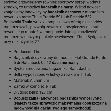
stylowo przewieziemy również sportowy sprzęt wodny i
zimowy, co umożliwi
bagażnik na narty
. Wśród nowości
znajdziemy innowacyjny
bagażnik dachowy
z montażem
roweru za ramę Thule Proride 591 lub Freeride 532.
Bagażniki
Thule
wraz z kompleksową ofertą akcesoriów
montażowych, pozwolą zawsze na bezpieczny dla auta i
roweru jego montaż w transporcie. Istnieje możliwość
montażu w naszym punkcie serwisowym Thule Bydgoszcz
przy ul. Łużyckiej 27.
Producent: Thule
Bagażnik dedykowany do modelu: Fiat Grande Punto
5-dr Hatchback 05-12
dach normalny
System mocowania bagażnika: Rant dachu
Belki wyposażone w listwy z rowkiem T: Tak
Materiał: Aluminium
Zamki w komplecie: Tak
Długość belki: 127 cm
Dopuszczalna ładowność bagażnika wynosi 75kg.
(Należy także sprawdzić maksymalną dopuszczalną
ładowność dla dachu swojego samochodu!)