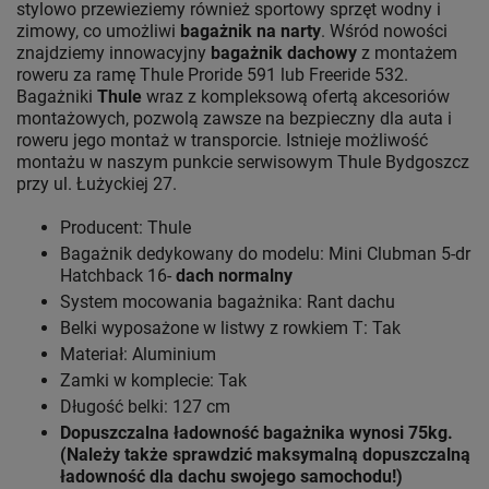
stylowo przewieziemy również sportowy sprzęt wodny i
zimowy, co umożliwi
bagażnik na narty
. Wśród nowości
znajdziemy innowacyjny
bagażnik dachowy
z montażem
roweru za ramę Thule Proride 591 lub Freeride 532.
Bagażniki
Thule
wraz z kompleksową ofertą akcesoriów
montażowych, pozwolą zawsze na bezpieczny dla auta i
roweru jego montaż w transporcie. Istnieje możliwość
montażu w naszym punkcie serwisowym Thule Bydgoszcz
przy ul. Łużyckiej 27.
Producent: Thule
Bagażnik dedykowany do modelu: Mini Clubman 5-dr
Hatchback 16-
dach normalny
System mocowania bagażnika: Rant dachu
Belki wyposażone w listwy z rowkiem T: Tak
Materiał: Aluminium
Zamki w komplecie: Tak
Długość belki: 127 cm
Dopuszczalna ładowność bagażnika wynosi 75kg.
(Należy także sprawdzić maksymalną dopuszczalną
ładowność dla dachu swojego samochodu!)