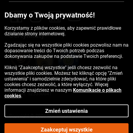
Dbamy o Twoją prywatność!
Korzystamy z plików cookies, aby zapewnić prawidłowe
działanie strony internetowej.
Certyfikaty
Zgadzając się na wszystkie pliki cookies pozwolisz nam na
dopasowanie treści do Twoich potrzeb podczas
dokonywania zakupów na podstawie Twoich preferencji.
Kliknij "Zaakceptuj wszystkie" jeśli chcesz zezwolić na
wszystkie pliki cookies. Możesz też kliknąć opcję "Zmień
ustawienia" i samodzielnie zdecydować, na które pliki
cookies chcesz zezwolić, a które wyłączyć. Więcej
informacji znajdziesz w naszym
Komunikacie o plikach
Kontakt:
523350041
cookies
.
Zmień ustawienia
Copyright © 2026 Rowertour.com
Internetowy sklep rowerowy
Zaakceptuj wszystkie