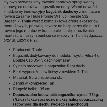
stylowo przewieziemy również sportowy sprzęt wodny i
zimowy, co umożliwi bagażnik na narty. Wśród nowości
znajdziemy innowacyjny
bagażnik dachowy
z montażem
roweru za ramę Thule Proride 591 lub Freeride 532.
Bagażniki
Thule
wraz z kompleksową ofertą akcesoriów
montażowych, pozwolą zawsze na bezpieczny dla auta i
roweru jego montaż w transporcie. Istnieje możliwość
montażu w naszym punkcie serwisowym Thule Bydgoszcz
przy ul. Łużyckiej 27.
Producent: Thule
Bagaznik dedykowany do modelu: Toyota Hilux 4-dr
Double Cab 05-15
dach normalny
System mocowania bagażnika: Rant dachu
Belki wyposażone w listwy z rowkiem T: Tak
Materiał: Galwanizowana stal
Zamki w komplecie: Tak
Długość belki: 135 cm
Dopuszczalna ładowność bagażnika wynosi 75kg.
(Należy także sprawdzić maksymalną dopuszczalną
ładowność dla dachu swojego samochodu!)