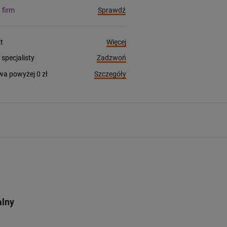
Sprawdź
a firm
Więcej
t
Zadzwoń
pecjalisty
Szczegóły
a powyżej 0 zł
alny