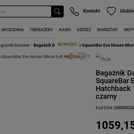
Kontakt
Ulubio
AKCESORIA
TRENAŻERY
KASKI
ODZIEŻ
WARSZTAT
MOT
NOWOŚCI
›
gażniki bazowe
Bagażnik Dachowy Thule SquareBar Evo Nissan Micra
Następny
Bagażnik D
SquareBar E
Hatchback 
czarny
Kod EAN:
20000022
1059,1