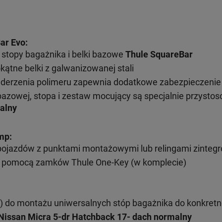
ar Evo:
stopy bagażnika i belki bazowe
Thule SquareBar
kątne belki z galwanizowanej stali
uderzenia polimeru zapewnia dodatkowe zabezpieczenie
bazowej, stopa i zestaw mocujący są specjalnie przysto
alny
mp:
pojazdów z punktami montażowymi lub relingami zinteg
 pomocą zamków Thule One-Key (w komplecie)
) do montażu uniwersalnych stóp bagażnika do konkret
Nissan Micra 5-dr Hatchback 17- dach normalny