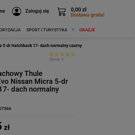
0,00 zł
ne
Zaloguj się
Dostawa gratis!
ORYZACJA
SPORT I TURYSTYKA
MARKI
OKAZJE
 5-dr Hatchback 17- dach normalny czarny
Opinie: 0
achowy Thule
vo Nissan Micra 5-dr
17- dach normalny
07566
5
zł