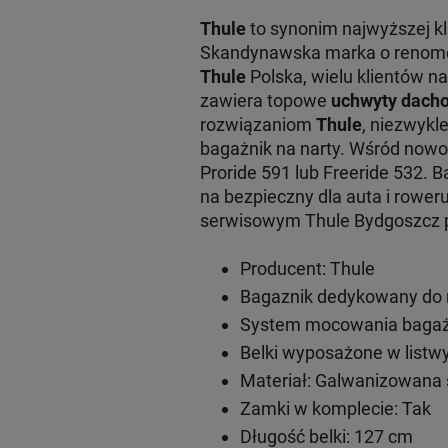
Thule
to synonim najwyższej k
Skandynawska marka o renomowa
Thule
Polska, wielu klientów na
zawiera topowe
uchwyty dacho
rozwiązaniom
Thule
, niezwykl
bagażnik na narty. Wśród now
Proride 591 lub Freeride 532. 
na bezpieczny dla auta i rowe
serwisowym Thule Bydgoszcz pr
Producent: Thule
Bagaznik dedykowany do m
System mocowania bagażn
Belki wyposażone w listwy
Materiał: Galwanizowana 
Zamki w komplecie: Tak
Długość belki: 127 cm