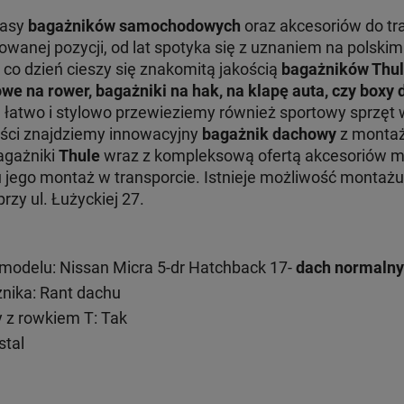
lasy
bagażników samochodowych
oraz akcesoriów do tr
nej pozycji, od lat spotyka się z uznaniem na polskim 
 co dzień cieszy się znakomitą jakością
bagażników Thu
we na rower, bagażniki na hak, na klapę auta, czy boxy
e łatwo i stylowo przewieziemy również sportowy sprzęt 
ości znajdziemy innowacyjny
bagażnik dachowy
z montaż
Bagażniki
Thule
wraz z kompleksową ofertą akcesoriów 
ru jego montaż w transporcie. Istnieje możliwość monta
zy ul. Łużyckiej 27.
odelu: Nissan Micra 5-dr Hatchback 17-
dach normalny
ika: Rant dachu
 z rowkiem T: Tak
stal