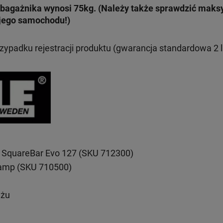
bagażnika wynosi 75kg. (Należy także sprawdzić mak
jego samochodu!)
rzypadku rejestracji produktu (gwarancja standardowa 2 l
 SquareBar Evo 127 (SKU 712300)
lamp (SKU 710500)
ażu