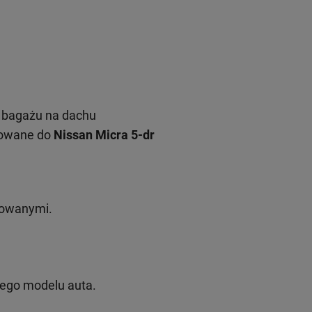
 bagażu na dachu
sowane do
Nissan Micra 5-dr
rowanymi.
nego modelu auta.