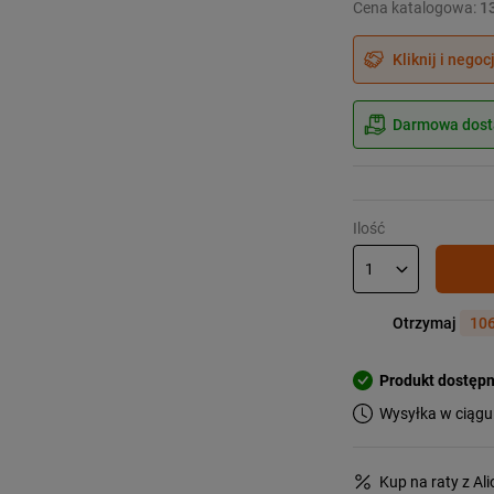
Cena katalogowa:
1
Kliknij i negoc
Darmowa dosta
Ilość
Otrzymaj
106
Produkt dostęp
Wysyłka w ciągu
Kup na raty z Al