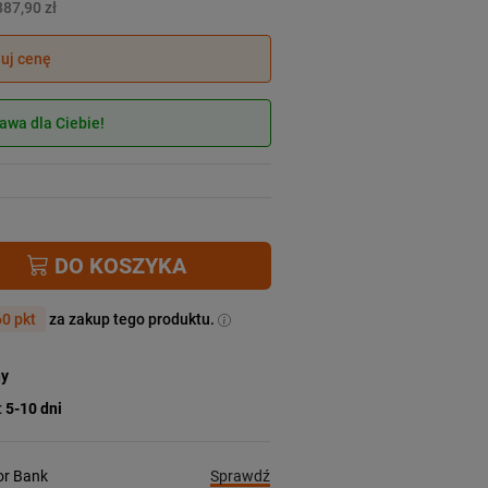
387,90 zł
juj cenę
wa dla Ciebie!
DO KOSZYKA
0 pkt
za zakup tego produktu.
ny
:
5-10 dni
Sprawdź
ior Bank