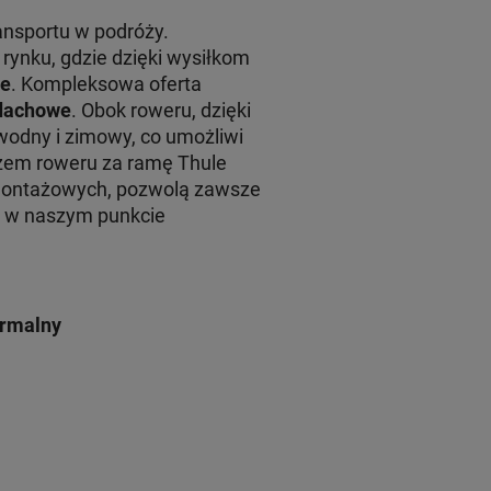
ansportu w podróży.
rynku, gdzie dzięki wysiłkom
le
. Kompleksowa oferta
 dachowe
. Obok roweru, dzięki
wodny i zimowy, co umożliwi
em roweru za ramę Thule
montażowych, pozwolą zawsze
żu w naszym punkcie
ormalny