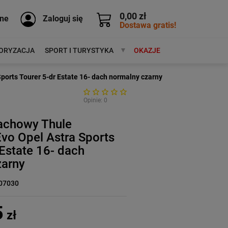
0,00 zł
ne
Zaloguj się
Dostawa gratis!
ORYZACJA
SPORT I TURYSTYKA
MARKI
OKAZJE
orts Tourer 5-dr Estate 16- dach normalny czarny
Opinie: 0
achowy Thule
vo Opel Astra Sports
 Estate 16- dach
zarny
07030
5
zł