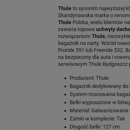
Thule
to synonim najwyższej k
Skandynawska marka o renomowa
Thule
Polska, wielu klientów na
zawiera topowe
uchwyty dacho
rozwiązaniom
Thule
, niezwykl
bagażnik na narty. Wśród now
Proride 591 lub Freeride 532. 
na bezpieczny dla auta i rowe
serwisowym Thule Bydgoszcz pr
Producent: Thule
Bagaznik dedykowany do mo
System mocowania bagażn
Belki wyposażone w listwy
Materiał: Galwanizowana 
Zamki w komplecie: Tak
Długość belki: 127 cm