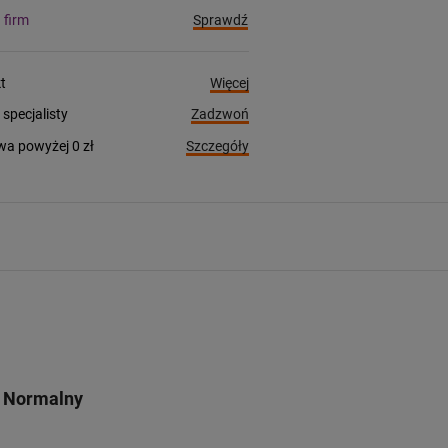
Sprawdź
a firm
Więcej
t
Zadzwoń
pecjalisty
Szczegóły
a powyżej 0 zł
h Normalny