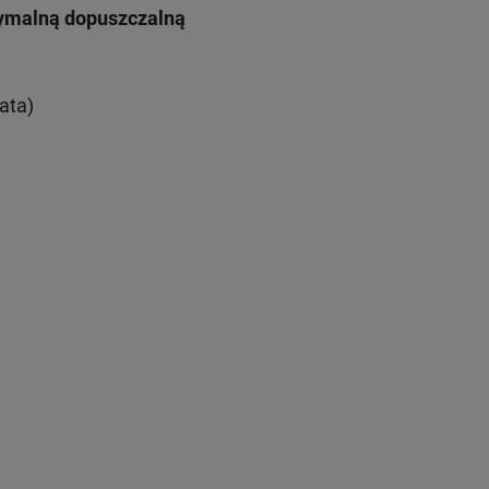
symalną dopuszczalną
ata)