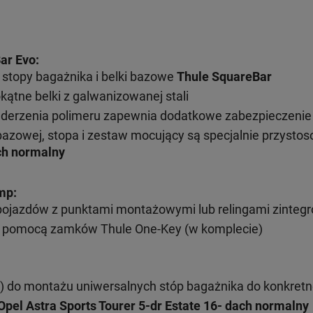
ar Evo:
stopy bagażnika i belki bazowe
Thule SquareBar
kątne belki z galwanizowanej stali
uderzenia polimeru zapewnia dodatkowe zabezpieczenie
bazowej, stopa i zestaw mocujący są specjalnie przysto
ach normalny
mp:
pojazdów z punktami montażowymi lub relingami zinteg
 pomocą zamków Thule One-Key (w komplecie)
) do montażu uniwersalnych stóp bagażnika do konkret
pel Astra Sports Tourer 5-dr Estate 16- dach normalny