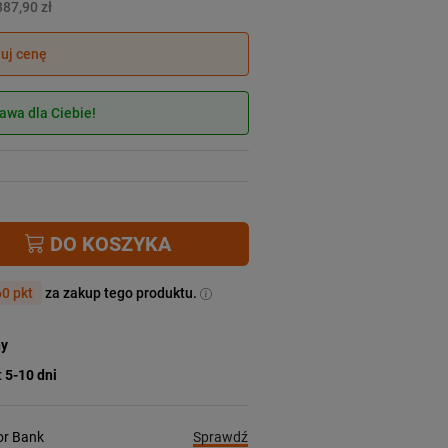
387,90 zł
juj cenę
wa dla Ciebie!
DO KOSZYKA
0 pkt
za zakup tego produktu.
ny
:
5-10 dni
Sprawdź
ior Bank