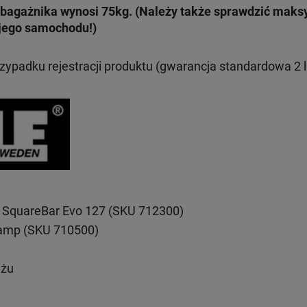
bagażnika wynosi 75kg. (Należy także sprawdzić mak
jego samochodu!)
rzypadku rejestracji produktu (gwarancja standardowa 2 l
 SquareBar Evo 127 (SKU 712300)
lamp (SKU 710500)
ażu