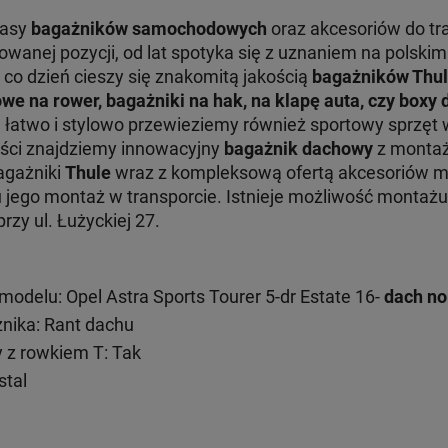
lasy
bagażników samochodowych
oraz akcesoriów do tr
nej pozycji, od lat spotyka się z uznaniem na polskim 
 co dzień cieszy się znakomitą jakością
bagażników Thu
we na rower, bagażniki na hak, na klapę auta, czy boxy
e łatwo i stylowo przewieziemy również sportowy sprzęt 
ości znajdziemy innowacyjny
bagażnik dachowy
z montaż
Bagażniki
Thule
wraz z kompleksową ofertą akcesoriów 
ru jego montaż w transporcie. Istnieje możliwość monta
zy ul. Łużyckiej 27.
delu: Opel Astra Sports Tourer 5-dr Estate 16-
dach n
ika: Rant dachu
 z rowkiem T: Tak
stal