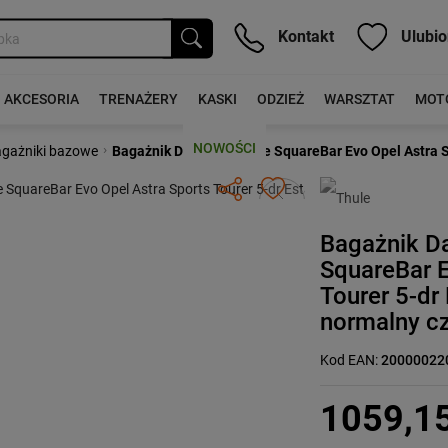
Kontakt
Ulubio
AKCESORIA
TRENAŻERY
KASKI
ODZIEŻ
WARSZTAT
MOT
NOWOŚCI
›
gażniki bazowe
Bagażnik Dachowy Thule SquareBar Evo Opel Astra Sp
Następny
Bagażnik D
SquareBar E
Tourer 5-dr
normalny c
Kod EAN:
20000022
1059,1