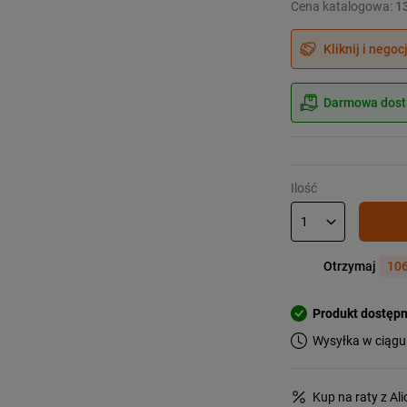
Cena katalogowa:
1
Kliknij i negoc
Darmowa dosta
Ilość
Otrzymaj
106
Produkt dostęp
Wysyłka w ciągu
Kup na raty z Al