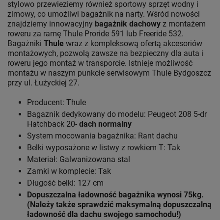
stylowo przewieziemy również sportowy sprzęt wodny i
zimowy, co umożliwi bagażnik na narty. Wśród nowości
znajdziemy innowacyjny
bagażnik dachowy
z montażem
roweru za ramę Thule Proride 591 lub Freeride 532.
Bagażniki
Thule
wraz z kompleksową ofertą akcesoriów
montażowych, pozwolą zawsze na bezpieczny dla auta i
roweru jego montaż w transporcie. Istnieje możliwość
montażu w naszym punkcie serwisowym Thule Bydgoszcz
przy ul. Łużyckiej 27.
Producent: Thule
Bagaznik dedykowany do modelu: Peugeot 208 5-dr
Hatchback 20-
dach normalny
System mocowania bagażnika: Rant dachu
Belki wyposażone w listwy z rowkiem T: Tak
Materiał: Galwanizowana stal
Zamki w komplecie: Tak
Długość belki: 127 cm
Dopuszczalna ładowność bagażnika wynosi 75kg.
(Należy także sprawdzić maksymalną dopuszczalną
ładowność dla dachu swojego samochodu!)