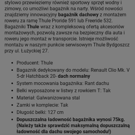
stylowo przewieziemy również sportowy sprzęt wodny i
zimowy, co umożliwi bagażnik na narty. Wśród nowości
znajdziemy innowacyjny
bagażnik dachowy
z montażem
roweru za ramę Thule Proride 591 lub Freeride 532.
Bagażniki
Thule
wraz z kompleksową ofertą akcesoriów
montażowych, pozwolą zawsze na bezpieczny dla auta i
roweru jego montaż w transporcie. Istnieje możliwość
montażu w naszym punkcie serwisowym Thule Bydgoszcz
przy ul. Łużyckiej 27.
Producent: Thule
Bagaznik dedykowany do modelu: Renault Clio Mk. V
5-dr Hatchback 20-
dach normalny
System mocowania bagażnika: Rant dachu
Belki wyposażone w listwy z rowkiem T: Tak
Materiał: Galwanizowana stal
Zamki w komplecie: Tak
Długość belki: 127 cm
Dopuszczalna ładowność bagażnika wynosi 75kg.
(Należy także sprawdzić maksymalną dopuszczalną
ładowność dla dachu swojego samochodu!)