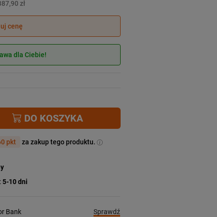
387,90 zł
juj cenę
wa dla Ciebie!
DO KOSZYKA
0 pkt
za zakup tego produktu.
ny
:
5-10 dni
Sprawdź
ior Bank