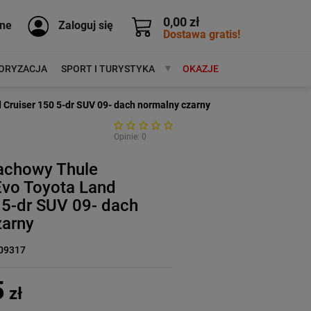
0,00 zł
ne
Zaloguj się
Dostawa gratis!
ORYZACJA
SPORT I TURYSTYKA
MARKI
OKAZJE
Cruiser 150 5-dr SUV 09- dach normalny czarny
Opinie: 0
achowy Thule
Evo Toyota Land
 5-dr SUV 09- dach
zarny
09317
5
zł