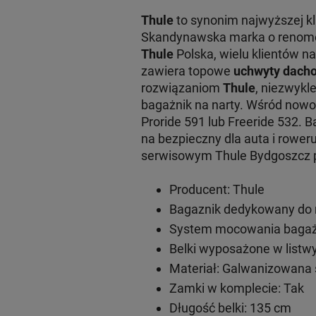
Thule
to synonim najwyższej k
Skandynawska marka o renomowa
Thule
Polska, wielu klientów na
zawiera topowe
uchwyty dacho
rozwiązaniom
Thule
, niezwykl
bagażnik na narty. Wśród now
Proride 591 lub Freeride 532. 
na bezpieczny dla auta i rowe
serwisowym Thule Bydgoszcz pr
Producent: Thule
Bagaznik dedykowany do m
System mocowania bagażn
Belki wyposażone w listwy
Materiał: Galwanizowana 
Zamki w komplecie: Tak
Długość belki: 135 cm