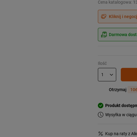
Cena katalogowa:
1
Kliknij i negoc
Darmowa dosta
Ilość
Otrzymaj
106
Produkt dostęp
Wysyłka w ciągu
Kup na raty z Al