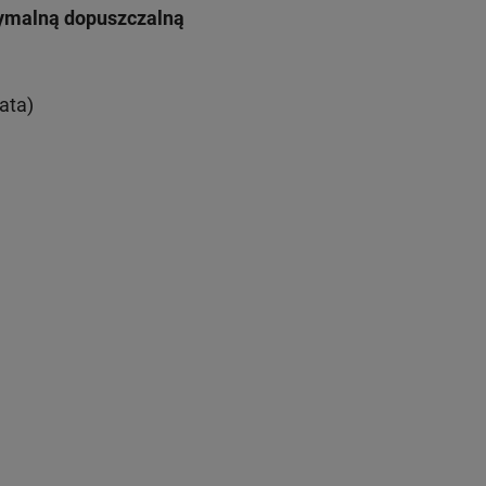
symalną dopuszczalną
ata)