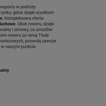
ansportu w podróży.
rynku, gdzie dzięki wysiłkom
le
. Kompleksowa oferta
 dachowe
. Obok roweru, dzięki
wodny i zimowy, co umożliwi
em roweru za ramę Thule
montażowych, pozwolą zawsze
żu w naszym punkcie
malny