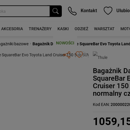
Kontakt
Ulubio
AKCESORIA
TRENAŻERY
KASKI
ODZIEŻ
WARSZTAT
MOT
NOWOŚCI
›
gażniki bazowe
Bagażnik Dachowy Thule SquareBar Evo Toyota Land 
Następny
Bagażnik D
SquareBar 
Cruiser 150
normalny c
Kod EAN:
20000022
1059,1