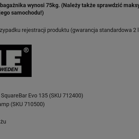
bagażnika wynosi 75kg. (Należy także sprawdzić mak
jego samochodu!)
rzypadku rejestracji produktu (gwarancja standardowa 2 l
 SquareBar Evo 135 (SKU 712400)
lamp (SKU 710500)
ażu