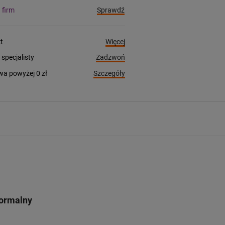
Sprawdź
a firm
Więcej
t
Zadzwoń
pecjalisty
Szczegóły
a powyżej 0 zł
Normalny