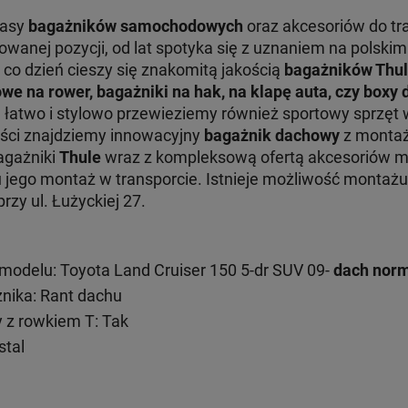
lasy
bagażników samochodowych
oraz akcesoriów do tr
nej pozycji, od lat spotyka się z uznaniem na polskim 
 co dzień cieszy się znakomitą jakością
bagażników Thu
we na rower, bagażniki na hak, na klapę auta, czy boxy
e łatwo i stylowo przewieziemy również sportowy sprzęt 
ości znajdziemy innowacyjny
bagażnik dachowy
z montaż
Bagażniki
Thule
wraz z kompleksową ofertą akcesoriów 
ru jego montaż w transporcie. Istnieje możliwość monta
zy ul. Łużyckiej 27.
odelu: Toyota Land Cruiser 150 5-dr SUV 09-
dach nor
ika: Rant dachu
 z rowkiem T: Tak
stal