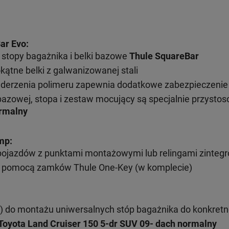
ar Evo:
stopy bagażnika i belki bazowe
Thule SquareBar
kątne belki z galwanizowanej stali
uderzenia polimeru zapewnia dodatkowe zabezpieczenie
bazowej, stopa i zestaw mocujący są specjalnie przysto
ormalny
mp:
pojazdów z punktami montażowymi lub relingami zinteg
 pomocą zamków Thule One-Key (w komplecie)
) do montażu uniwersalnych stóp bagażnika do konkret
Toyota Land Cruiser 150 5-dr SUV 09- dach normalny