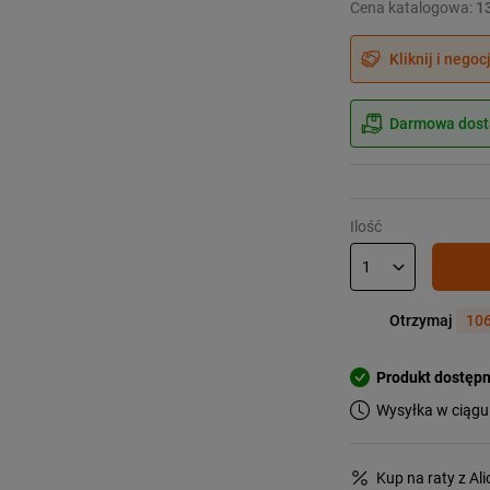
Cena katalogowa:
1
Kliknij i negoc
Darmowa dosta
Ilość
Otrzymaj
106
Produkt dostęp
Wysyłka w ciągu
Kup na raty z Al