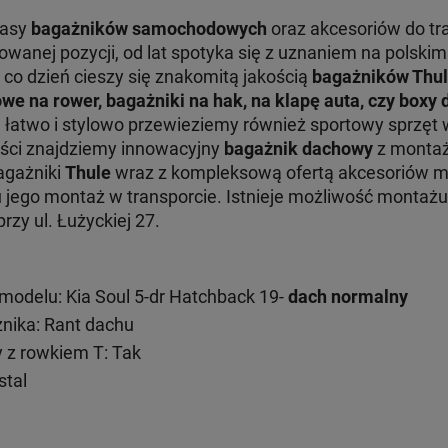
lasy
bagażników samochodowych
oraz akcesoriów do tr
nej pozycji, od lat spotyka się z uznaniem na polskim 
 co dzień cieszy się znakomitą jakością
bagażników Thu
we na rower, bagażniki na hak, na klapę auta, czy boxy
e łatwo i stylowo przewieziemy również sportowy sprzęt 
ości znajdziemy innowacyjny
bagażnik dachowy
z montaż
Bagażniki
Thule
wraz z kompleksową ofertą akcesoriów 
ru jego montaż w transporcie. Istnieje możliwość monta
zy ul. Łużyckiej 27.
odelu: Kia Soul 5-dr Hatchback 19-
dach normalny
ika: Rant dachu
 z rowkiem T: Tak
stal