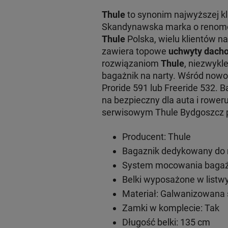
Thule
to synonim najwyższej k
Skandynawska marka o renomowa
Thule
Polska, wielu klientów na
zawiera topowe
uchwyty dacho
rozwiązaniom
Thule
, niezwykl
bagażnik na narty. Wśród now
Proride 591 lub Freeride 532. 
na bezpieczny dla auta i rowe
serwisowym Thule Bydgoszcz pr
Producent: Thule
Bagaznik dedykowany do m
System mocowania bagażn
Belki wyposażone w listwy
Materiał: Galwanizowana 
Zamki w komplecie: Tak
Długość belki: 135 cm