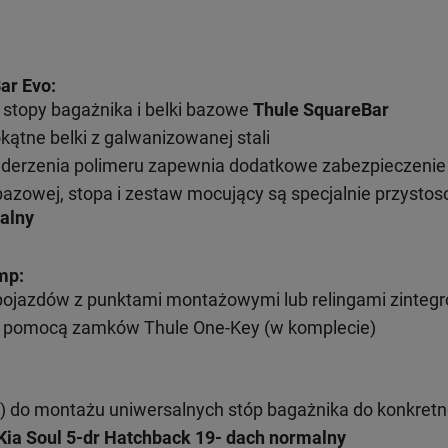
ar Evo:
stopy bagażnika i belki bazowe
Thule SquareBar
kątne belki z galwanizowanej stali
uderzenia polimeru zapewnia dodatkowe zabezpieczenie
bazowej, stopa i zestaw mocujący są specjalnie przysto
alny
mp:
pojazdów z punktami montażowymi lub relingami zinteg
 pomocą zamków Thule One-Key (w komplecie)
) do montażu uniwersalnych stóp bagażnika do konkret
Kia Soul 5-dr Hatchback 19- dach normalny