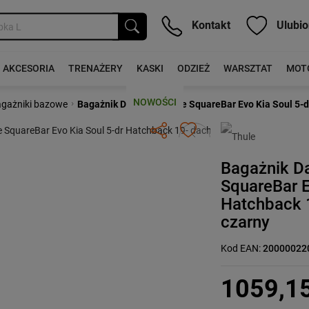
Kontakt
Ulubio
AKCESORIA
TRENAŻERY
KASKI
ODZIEŻ
WARSZTAT
MOT
NOWOŚCI
›
gażniki bazowe
Bagażnik Dachowy Thule SquareBar Evo Kia Soul 5-d
Następny
Bagażnik D
SquareBar E
Hatchback 
czarny
Kod EAN:
20000022
1059,1