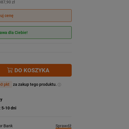
387,90 zł
juj cenę
wa dla Ciebie!
DO KOSZYKA
0 pkt
za zakup tego produktu.
ny
:
5-10 dni
Sprawdź
ior Bank