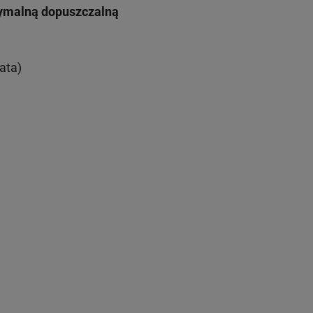
symalną dopuszczalną
ata)