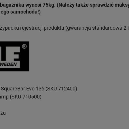
bagażnika wynosi 75kg. (Należy także sprawdzić mak
jego samochodu!)
rzypadku rejestracji produktu (gwarancja standardowa 2 l
 SquareBar Evo 135 (SKU 712400)
lamp (SKU 710500)
ażu