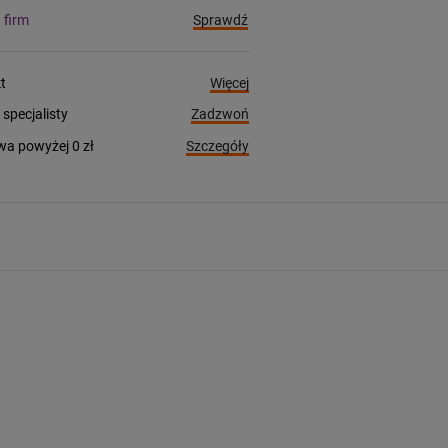
Sprawdź
a firm
Więcej
t
Zadzwoń
pecjalisty
Szczegóły
a powyżej 0 zł