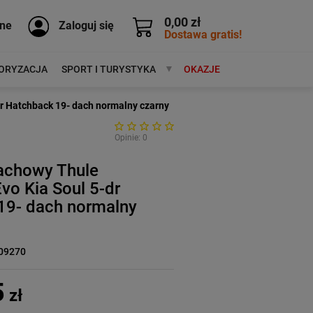
0,00 zł
ne
Zaloguj się
Dostawa gratis!
ORYZACJA
SPORT I TURYSTYKA
MARKI
OKAZJE
r Hatchback 19- dach normalny czarny
Opinie: 0
achowy Thule
vo Kia Soul 5-dr
19- dach normalny
09270
5
zł