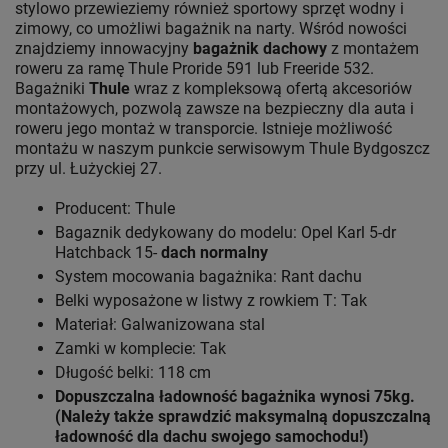
stylowo przewieziemy również sportowy sprzęt wodny i
zimowy, co umożliwi bagażnik na narty. Wśród nowości
znajdziemy innowacyjny
bagażnik dachowy
z montażem
roweru za ramę Thule Proride 591 lub Freeride 532.
Bagażniki
Thule
wraz z kompleksową ofertą akcesoriów
montażowych, pozwolą zawsze na bezpieczny dla auta i
roweru jego montaż w transporcie. Istnieje możliwość
montażu w naszym punkcie serwisowym Thule Bydgoszcz
przy ul. Łużyckiej 27.
Producent: Thule
Bagaznik dedykowany do modelu: Opel Karl 5-dr
Hatchback 15-
dach normalny
System mocowania bagażnika: Rant dachu
Belki wyposażone w listwy z rowkiem T: Tak
Materiał: Galwanizowana stal
Zamki w komplecie: Tak
Długość belki: 118 cm
Dopuszczalna ładowność bagażnika wynosi 75kg.
(Należy także sprawdzić maksymalną dopuszczalną
ładowność dla dachu swojego samochodu!)