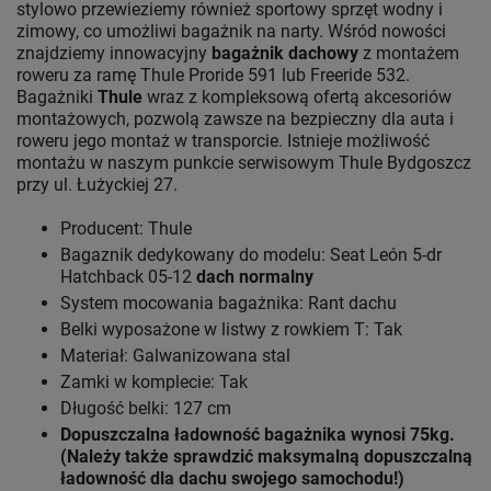
stylowo przewieziemy również sportowy sprzęt wodny i
zimowy, co umożliwi bagażnik na narty. Wśród nowości
znajdziemy innowacyjny
bagażnik dachowy
z montażem
roweru za ramę Thule Proride 591 lub Freeride 532.
Bagażniki
Thule
wraz z kompleksową ofertą akcesoriów
montażowych, pozwolą zawsze na bezpieczny dla auta i
roweru jego montaż w transporcie. Istnieje możliwość
montażu w naszym punkcie serwisowym Thule Bydgoszcz
przy ul. Łużyckiej 27.
Producent: Thule
Bagaznik dedykowany do modelu: Seat León 5-dr
Hatchback 05-12
dach normalny
System mocowania bagażnika: Rant dachu
Belki wyposażone w listwy z rowkiem T: Tak
Materiał: Galwanizowana stal
Zamki w komplecie: Tak
Długość belki: 127 cm
Dopuszczalna ładowność bagażnika wynosi 75kg.
(Należy także sprawdzić maksymalną dopuszczalną
ładowność dla dachu swojego samochodu!)