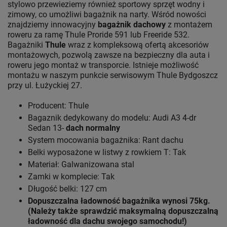
stylowo przewieziemy również sportowy sprzęt wodny i
zimowy, co umożliwi bagażnik na narty. Wśród nowości
znajdziemy innowacyjny
bagażnik dachowy
z montażem
roweru za ramę Thule Proride 591 lub Freeride 532.
Bagażniki
Thule
wraz z kompleksową ofertą akcesoriów
montażowych, pozwolą zawsze na bezpieczny dla auta i
roweru jego montaż w transporcie. Istnieje możliwość
montażu w naszym punkcie serwisowym Thule Bydgoszcz
przy ul. Łużyckiej 27.
Producent: Thule
Bagaznik dedykowany do modelu: Audi A3 4-dr
Sedan 13-
dach normalny
System mocowania bagażnika: Rant dachu
Belki wyposażone w listwy z rowkiem T: Tak
Materiał: Galwanizowana stal
Zamki w komplecie: Tak
Długość belki: 127 cm
Dopuszczalna ładowność bagażnika wynosi 75kg.
(Należy także sprawdzić maksymalną dopuszczalną
ładowność dla dachu swojego samochodu!)