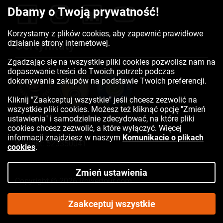
Dbamy o Twoją prywatność!
Korzystamy z plików cookies, aby zapewnić prawidłowe
działanie strony internetowej.
Certyfikaty
Zgadzając się na wszystkie pliki cookies pozwolisz nam na
dopasowanie treści do Twoich potrzeb podczas
dokonywania zakupów na podstawie Twoich preferencji.
Kliknij "Zaakceptuj wszystkie" jeśli chcesz zezwolić na
wszystkie pliki cookies. Możesz też kliknąć opcję "Zmień
ustawienia" i samodzielnie zdecydować, na które pliki
cookies chcesz zezwolić, a które wyłączyć. Więcej
informacji znajdziesz w naszym
Komunikacie o plikach
Kontakt:
523350041
cookies
.
Zmień ustawienia
Copyright © 2026 Rowertour.com
Internetowy sklep rowerowy
Zaakceptuj wszystkie