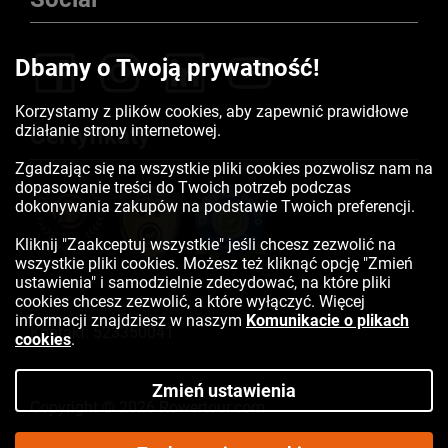
Dbamy o Twoją prywatność!
Korzystamy z plików cookies, aby zapewnić prawidłowe
działanie strony internetowej.
Certyfikaty
Zgadzając się na wszystkie pliki cookies pozwolisz nam na
dopasowanie treści do Twoich potrzeb podczas
dokonywania zakupów na podstawie Twoich preferencji.
Kliknij "Zaakceptuj wszystkie" jeśli chcesz zezwolić na
wszystkie pliki cookies. Możesz też kliknąć opcję "Zmień
ustawienia" i samodzielnie zdecydować, na które pliki
cookies chcesz zezwolić, a które wyłączyć. Więcej
informacji znajdziesz w naszym
Komunikacie o plikach
Kontakt:
523350041
cookies
.
Zmień ustawienia
Copyright © 2026 Rowertour.com
Internetowy sklep rowerowy