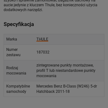
szybko i sprawnie zamontować bagażnik dachowy na
aucie jedynie z kluczem Thule, bez konieczności użycia
dodatkowych narzędzi.
Specyfikacja
Marka
THULE
Numer
187032
zestawu
zintegrowane punkty montażowe,
Rodzaj
profil T lub niestandardowe punkty
mocowania
mocowania
Kompatybilne
Mercedes Benz B-Class (W246) 5-dr
samochody
Hatchback 2011-18