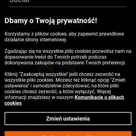
Dbamy o Twoją prywatność!
Korzystamy z plików cookies, aby zapewnić prawidłowe
działanie strony internetowej.
Certyfikaty
Zgadzając się na wszystkie pliki cookies pozwolisz nam na
dopasowanie treści do Twoich potrzeb podczas
dokonywania zakupów na podstawie Twoich preferencji.
Kliknij "Zaakceptuj wszystkie" jeśli chcesz zezwolić na
wszystkie pliki cookies. Możesz też kliknąć opcję "Zmień
ustawienia" i samodzielnie zdecydować, na które pliki
cookies chcesz zezwolić, a które wyłączyć. Więcej
informacji znajdziesz w naszym
Komunikacie o plikach
Kontakt:
523350041
cookies
.
Zmień ustawienia
Copyright © 2026 Rowertour.com
Internetowy sklep rowerowy