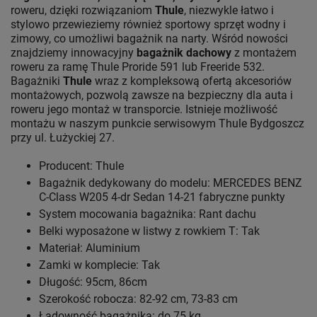
roweru, dzięki rozwiązaniom
Thule
, niezwykle łatwo i
stylowo przewieziemy również sportowy sprzęt wodny i
zimowy, co umożliwi bagażnik na narty. Wśród nowości
znajdziemy innowacyjny
bagażnik dachowy
z montażem
roweru za ramę Thule Proride 591 lub Freeride 532.
Bagażniki
Thule
wraz z kompleksową ofertą akcesoriów
montażowych, pozwolą zawsze na bezpieczny dla auta i
roweru jego montaż w transporcie. Istnieje możliwość
montażu w naszym punkcie serwisowym Thule Bydgoszcz
przy ul. Łużyckiej 27.
Producent: Thule
Bagażnik dedykowany do modelu: MERCEDES BENZ
C-Class W205 4-dr Sedan 14-21 fabryczne punkty
System mocowania bagażnika: Rant dachu
Belki wyposażone w listwy z rowkiem T: Tak
Materiał: Aluminium
Zamki w komplecie: Tak
Długość: 95cm, 86cm
Szerokość robocza: 82-92 cm, 73-83 cm
Ładowność bagażnika: do 75 kg